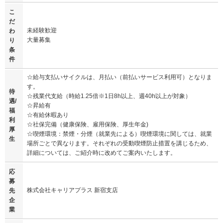
こ
だ
未経験歓迎
わ
大量募集
り
条
件
☆給与支払いサイクルは、月払い（前払いサービス利用可）となりま
す。
待
☆残業代支給（時給1.25倍※1日8h以上、週40h以上が対象）
遇/
☆昇給有
福
☆有給休暇あり
利
☆社保完備（健康保険、雇用保険、厚生年金)
厚
☆喫煙環境：禁煙・分煙（就業先による）喫煙環境に関しては、就業
生
場所ごとで異なります。それぞれの受動喫煙防止措置を講じるため、
詳細については、ご紹介時に改めてご案内いたします。
応
募
株式会社キャリアプラス 新宿支店
先
企
業