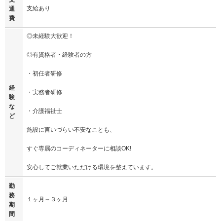
支給あり
通
費
◎未経験大歓迎！
◎有資格者・経験者の方
・初任者研修
経
・実務者研修
験
な
・介護福祉士
ど
施設に言いづらい不安なことも、
すぐ専属のコーディネーターに相談OK!
安心してご就業いただける環境を整えています。
勤
務
１ヶ月～３ヶ月
期
間