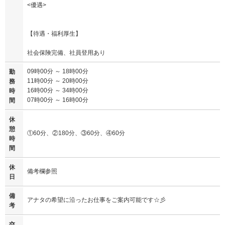
<優遇>
【待遇・福利厚生】
社会保険完備、社員登用あり
09時00分 ～ 18時00分
勤
11時00分 ～ 20時00分
務
16時00分 ～ 34時00分
時
07時00分 ～ 16時00分
間
休
憩
①60分、②180分、③60分、④60分
時
間
休
備考欄参照
日
備
アナタの希望に沿ったお仕事をご案内可能です☆彡
考
交