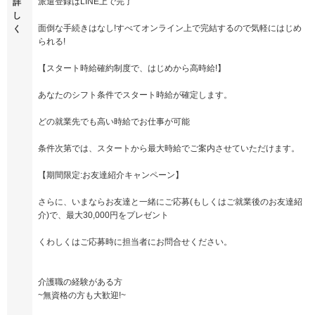
派遣登録はLINE上で完了
詳
し
面倒な手続きはなし!すべてオンライン上で完結するので気軽にはじめ
く
られる!
【スタート時給確約制度で、はじめから高時給!】
あなたのシフト条件でスタート時給が確定します。
どの就業先でも高い時給でお仕事が可能
条件次第では、スタートから最大時給でご案内させていただけます。
【期間限定:お友達紹介キャンペーン】
さらに、いまならお友達と一緒にご応募(もしくはご就業後のお友達紹
介)で、最大30,000円をプレゼント
くわしくはご応募時に担当者にお問合せください。
介護職の経験がある方
~無資格の方も大歓迎!~