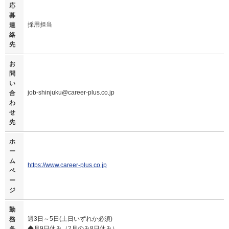
応
募
採用担当
連
絡
先
お
問
い
job-shinjuku@career-plus.co.jp
合
わ
せ
先
ホ
ー
ム
https://www.career-plus.co.jp
ペ
ー
ジ
勤
週3日～5日(土日いずれか必須)
務
◆月9日休み（2月のみ8日休み）