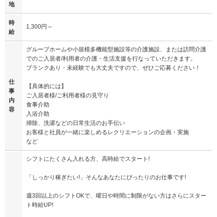
地
時
1,300円～
給
グループホームや小規模多機能型施設等の介護施設、または訪問介護
でのご入居者/利用者の介護・生活支援を行なっていただきます。
ブランクあり・未経験でも大丈夫ですので、ぜひご応募ください！
仕
【具体的には】
事
ご入居者様/ご利用者様の見守り
内
食事介助
容
入浴介助
掃除、洗濯などの日常生活のお手伝い
お客様と社員が一緒に楽しめるレクリエーションの企画・実施
など
シフトにたくさん入れる方、高時給でスタート!
「しっかり稼ぎたい!」そんなあなたにぴったりのお仕事です!
週3回以上のシフトOKで、曜日や時間に制限がない方はさらにスター
ト時給UP!