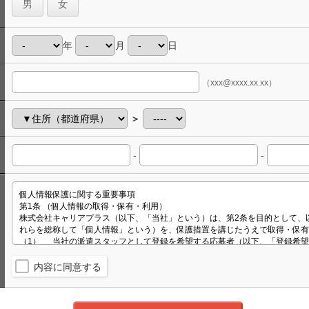
男
女
年
月
日
（xxx@xxxx.xx.xx）
＞
-
-
内容に同意する