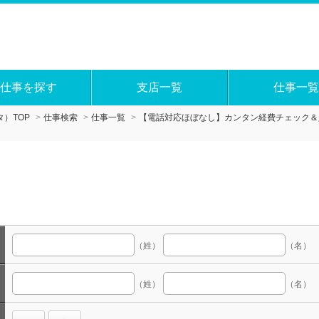
仕事を探す
支店一覧
仕事一覧
）TOP
仕事検索
仕事一覧
【電話対応ほぼなし】カンタン経費チェック＆
（姓）
（名）
（姓）
（名）