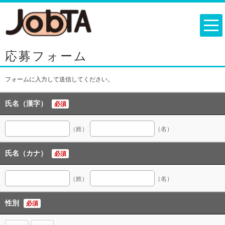
応募フォーム
フォームに入力して送信してください。
氏名（漢字）
必須
（姓）
（名）
氏名（カナ）
必須
（姓）
（名）
性別
必須