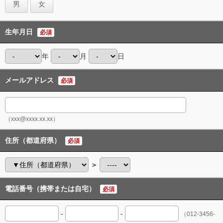
男
女
生年月日
必須
年
月
日
メールアドレス
必須
（xxx@xxxx.xx.xx）
住所（都道府県）
必須
＞
電話番号（携帯または自宅）
必須
-
-
（012-3456-