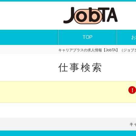
TOP
お
キャリアプラスの求人情報【JobTA】（ジョブタ
仕事検索
キ