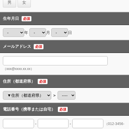
男
女
生年月日
必須
年
月
日
メールアドレス
必須
（xxx@xxxx.xx.xx）
住所（都道府県）
必須
＞
電話番号（携帯または自宅）
必須
-
-
（012-3456-