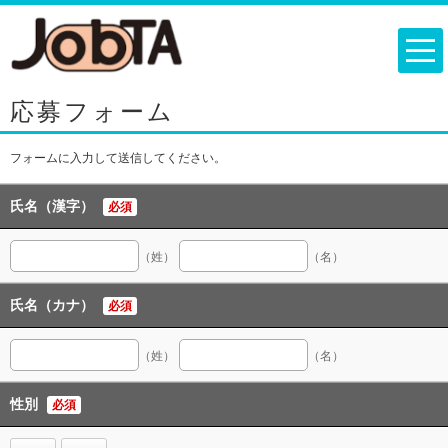
応募フォーム
フォームに入力して送信してください。
氏名（漢字）
必須
（姓）
（名）
氏名（カナ）
必須
（姓）
（名）
性別
必須