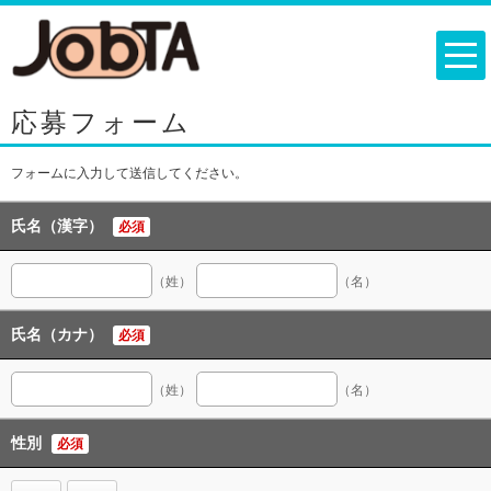
応募フォーム
フォームに入力して送信してください。
氏名（漢字）
必須
（姓）
（名）
氏名（カナ）
必須
（姓）
（名）
性別
必須