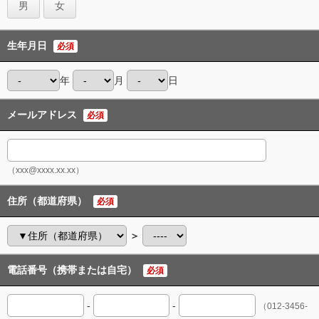
男
女
生年月日
必須
年
月
日
メールアドレス
必須
（xxx@xxxx.xx.xx）
住所（都道府県）
必須
＞
電話番号（携帯または自宅）
必須
-
-
（012-3456-