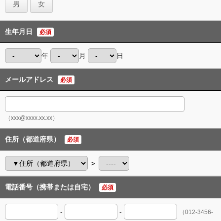
男
女
生年月日
必須
年
月
日
メールアドレス
必須
（xxx@xxxx.xx.xx）
住所（都道府県）
必須
＞
電話番号（携帯または自宅）
必須
-
-
（012-3456-