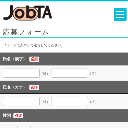
応募フォーム
フォームに入力して送信してください。
氏名（漢字）
必須
（姓）
（名）
氏名（カナ）
必須
（姓）
（名）
性別
必須