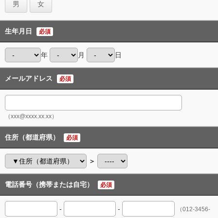
男
女
生年月日
必須
年
月
日
メールアドレス
必須
（xxx@xxxx.xx.xx）
住所（都道府県）
必須
＞
電話番号（携帯または自宅）
必須
-
-
（012-3456-