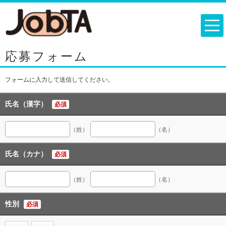
応募フォーム
フォームに入力して送信してください。
氏名（漢字）
必須
（姓）
（名）
氏名（カナ）
必須
（姓）
（名）
性別
必須