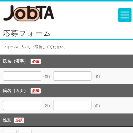
応募フォーム
フォームに入力して送信してください。
氏名（漢字）
必須
（姓）
（名）
氏名（カナ）
必須
（姓）
（名）
性別
必須