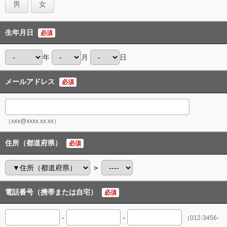
男
女
生年月日
必須
年
月
日
メールアドレス
必須
（xxx@xxxx.xx.xx）
住所（都道府県）
必須
＞
電話番号（携帯または自宅）
必須
-
-
（012-3456-