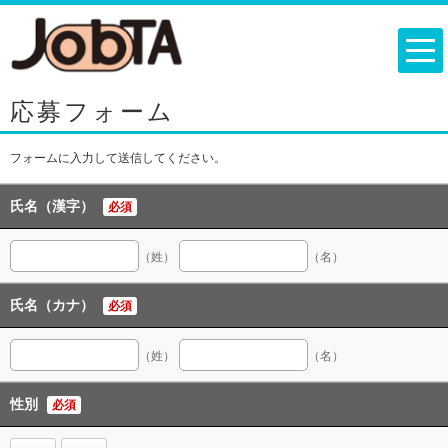
応募フォーム
フォームに入力して送信してください。
氏名（漢字）
必須
（姓）
（名）
氏名（カナ）
必須
（姓）
（名）
性別
必須