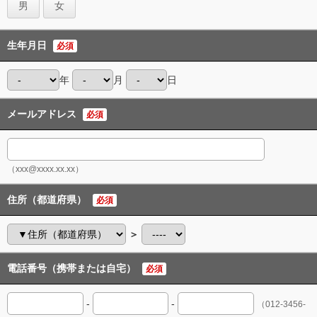
男
女
生年月日
必須
年
月
日
メールアドレス
必須
（xxx@xxxx.xx.xx）
住所（都道府県）
必須
＞
電話番号（携帯または自宅）
必須
-
-
（012-3456-