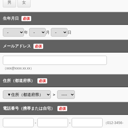
男
女
生年月日
必須
年
月
日
メールアドレス
必須
（xxx@xxxx.xx.xx）
住所（都道府県）
必須
＞
電話番号（携帯または自宅）
必須
-
-
（012-3456-