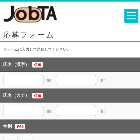
応募フォーム
フォームに入力して送信してください。
氏名（漢字）
必須
（姓）
（名）
氏名（カナ）
必須
（姓）
（名）
性別
必須