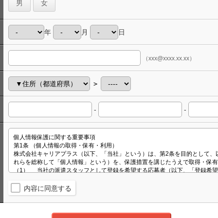
男
女
年
月
日
（xxx@xxxx.xx.xx）
＞
-
-
内容に同意する