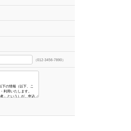
（012-3456-7890）