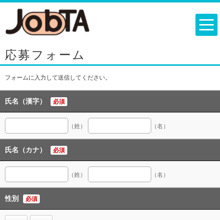
応募フォーム
フォームに入力して送信してください。
氏名（漢字）
必須
（姓）
（名）
氏名（カナ）
必須
（姓）
（名）
性別
必須