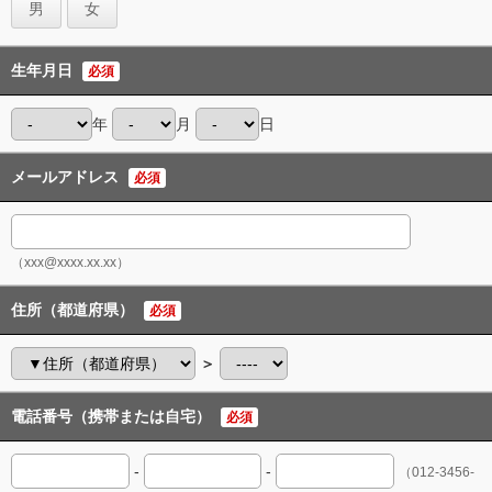
男
女
生年月日
必須
年
月
日
メールアドレス
必須
（xxx@xxxx.xx.xx）
住所（都道府県）
必須
＞
電話番号（携帯または自宅）
必須
-
-
（012-3456-