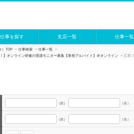
仕事を探す
支店一覧
仕事一覧
）TOP
仕事検索
仕事一覧
る！】オンライン研修の受講モニター募集【単発アルバイト】＠オンライン
応募
（姓）
（名）
（姓）
（名）