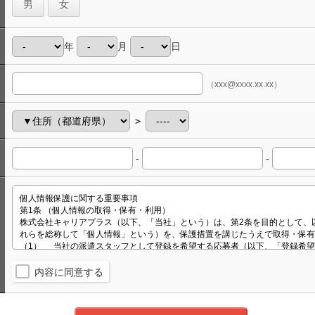
男
女
年
月
日
（xxx@xxxx.xx.xx）
＞
-
-
内容に同意する