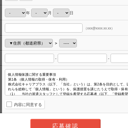
年
月
日
（xxx@xxxx.xx.xx）
＞
-
-
内容に同意する