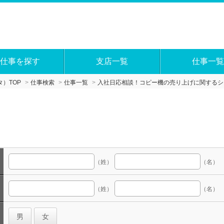
仕事を探す
支店一覧
仕事一覧
）TOP
仕事検索
仕事一覧
入社日応相談！コピー機の売り上げに関するシ
（姓）
（名）
（姓）
（名）
男
女