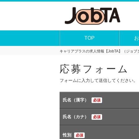
TOP
お
キャリアプラスの求人情報【JobTA】（ジョブタ
応募フォーム
フォームに入力して送信してください。
氏名（漢字）
必須
氏名（カナ）
必須
性別
必須