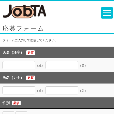
応募フォーム
フォームに入力して送信してください。
氏名（漢字）
必須
（姓）
（名）
氏名（カナ）
必須
（姓）
（名）
性別
必須