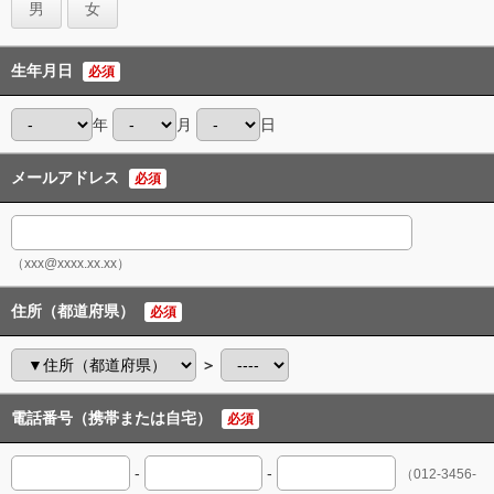
男
女
生年月日
必須
年
月
日
メールアドレス
必須
（xxx@xxxx.xx.xx）
住所（都道府県）
必須
＞
電話番号（携帯または自宅）
必須
-
-
（012-3456-