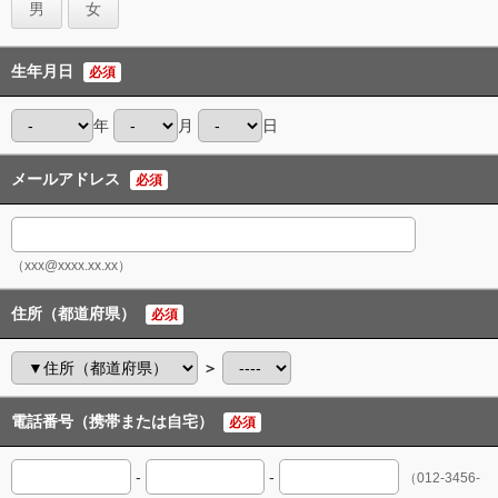
男
女
生年月日
必須
年
月
日
メールアドレス
必須
（xxx@xxxx.xx.xx）
住所（都道府県）
必須
＞
電話番号（携帯または自宅）
必須
-
-
（012-3456-