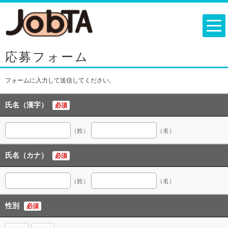
応募フォーム
フォームに入力して送信してください。
氏名（漢字）
必須
（姓）
（名）
氏名（カナ）
必須
（姓）
（名）
性別
必須