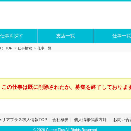
仕事を探す
支店一覧
仕事一覧
）TOP
仕事検索
仕事一覧
この仕事は既に削除されたか、募集を終了しておりま
ャリアプラス求人情報TOP
会社概要
個人情報保護方針
お問い合
© 2026 Career Plus All Rights Reserved.