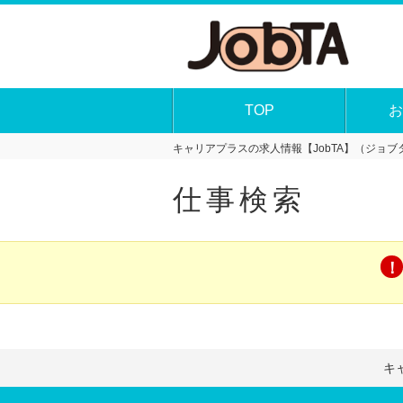
TOP
お
キャリアプラスの求人情報【JobTA】（ジョブタ
仕事検索
キ