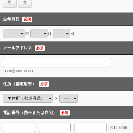
男
女
生年月日
必須
年
月
日
メールアドレス
必須
（xxx@xxxx.xx.xx）
住所（都道府県）
必須
＞
電話番号（携帯または自宅）
必須
-
-
（012-3456-