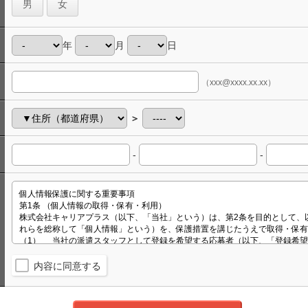
男
女
年
月
日
（xxx@xxxx.xx.xx）
＞
-
-
内容に同意する