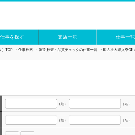
仕事を探す
支店一覧
仕事一覧
）TOP
仕事検索
製造,検査・品質チェックの仕事一覧
即入社＆即入寮OK
（姓）
（名）
（姓）
（名）