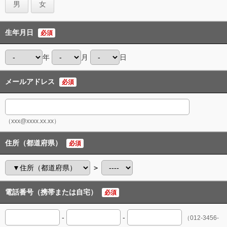
男
女
生年月日
必須
年
月
日
メールアドレス
必須
（xxx@xxxx.xx.xx）
住所（都道府県）
必須
＞
電話番号（携帯または自宅）
必須
-
-
（012-3456-