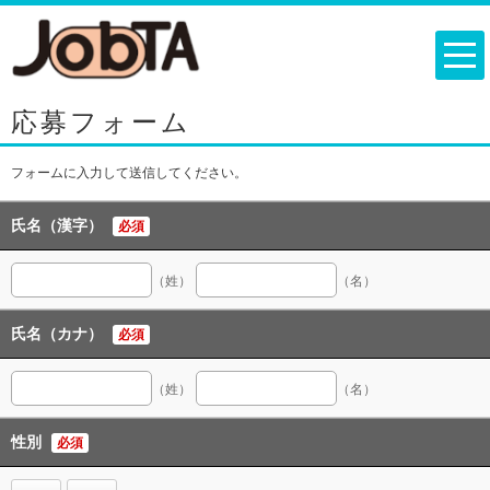
応募フォーム
フォームに入力して送信してください。
氏名（漢字）
必須
（姓）
（名）
氏名（カナ）
必須
（姓）
（名）
性別
必須