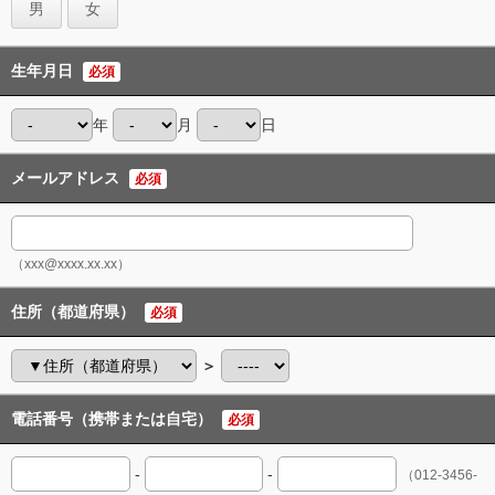
男
女
生年月日
必須
年
月
日
メールアドレス
必須
（xxx@xxxx.xx.xx）
住所（都道府県）
必須
＞
電話番号（携帯または自宅）
必須
-
-
（012-3456-