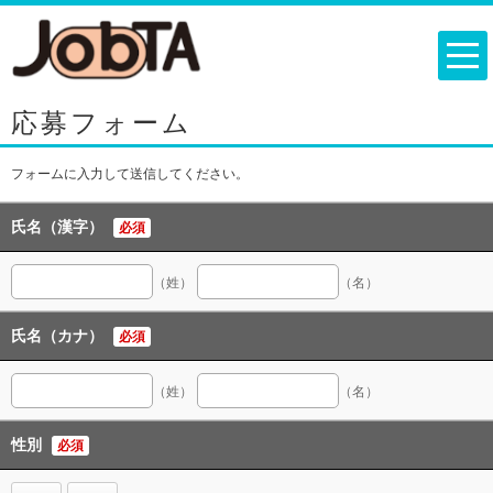
応募フォーム
フォームに入力して送信してください。
氏名（漢字）
必須
（姓）
（名）
氏名（カナ）
必須
（姓）
（名）
性別
必須