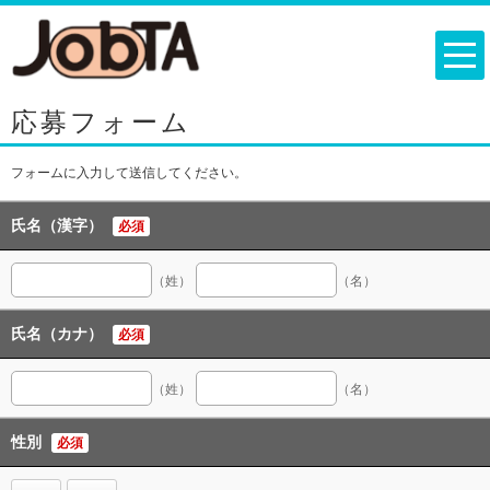
応募フォーム
フォームに入力して送信してください。
氏名（漢字）
必須
（姓）
（名）
氏名（カナ）
必須
（姓）
（名）
性別
必須