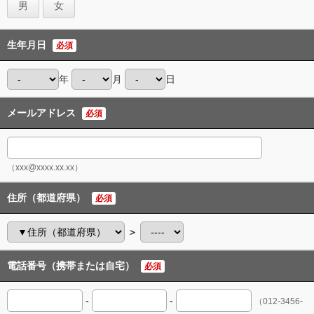
男
女
生年月日
必須
年
月
日
メールアドレス
必須
（xxx@xxxx.xx.xx）
住所（都道府県）
必須
＞
電話番号（携帯または自宅）
必須
-
-
（012-3456-