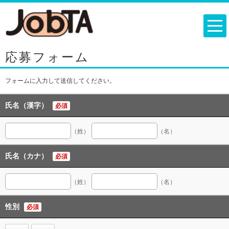
応募フォーム
フォームに入力して送信してください。
氏名（漢字）
必須
（姓）
（名）
氏名（カナ）
必須
（姓）
（名）
性別
必須