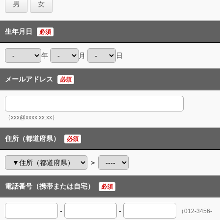
男
女
生年月日
必須
年
月
日
メールアドレス
必須
（xxx@xxxx.xx.xx）
住所（都道府県）
必須
＞
電話番号（携帯または自宅）
必須
-
-
（012-3456-