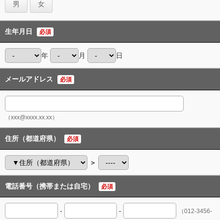
男
女
生年月日
必須
年
月
日
メールアドレス
必須
（xxx@xxxx.xx.xx）
住所（都道府県）
必須
＞
電話番号（携帯または自宅）
必須
-
-
（012-3456-