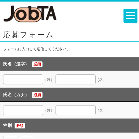
応募フォーム
フォームに入力して送信してください。
氏名（漢字）
必須
（姓）
（名）
氏名（カナ）
必須
（姓）
（名）
性別
必須