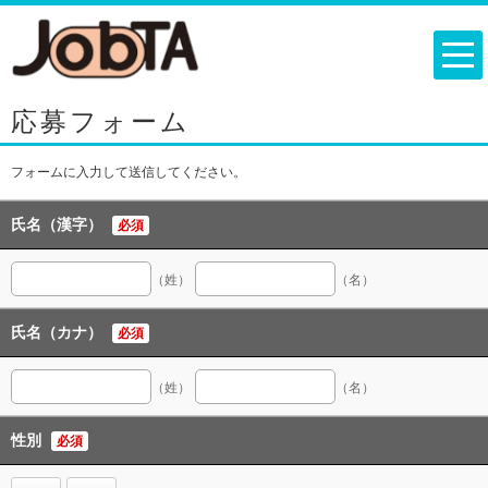
応募フォーム
フォームに入力して送信してください。
氏名（漢字）
必須
（姓）
（名）
氏名（カナ）
必須
（姓）
（名）
性別
必須