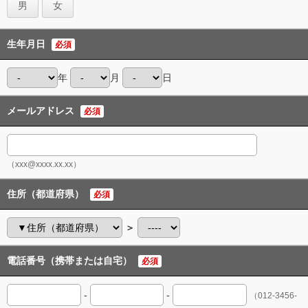
男
女
生年月日
必須
年
月
日
メールアドレス
必須
（xxx@xxxx.xx.xx）
住所（都道府県）
必須
＞
電話番号（携帯または自宅）
必須
-
-
（012-3456-