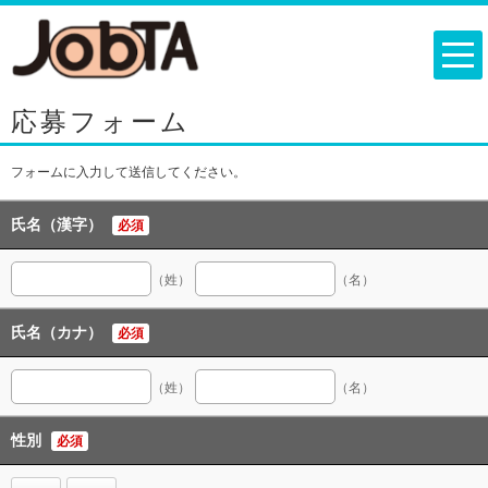
応募フォーム
フォームに入力して送信してください。
氏名（漢字）
必須
（姓）
（名）
氏名（カナ）
必須
（姓）
（名）
性別
必須