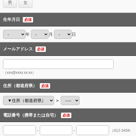
男
女
生年月日
必須
年
月
日
メールアドレス
必須
（xxx@xxxx.xx.xx）
住所（都道府県）
必須
＞
電話番号（携帯または自宅）
必須
-
-
（012-3456-