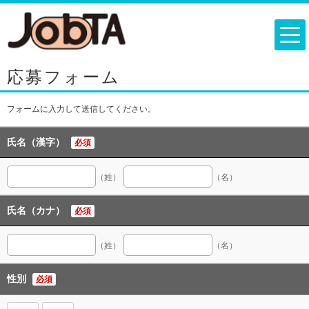
応募フォーム
フォームに入力して送信してください。
氏名（漢字）
必須
（姓）
（名）
氏名（カナ）
必須
（姓）
（名）
性別
必須