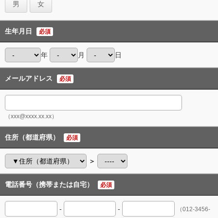
男
女
生年月日
必須
年
月
日
メールアドレス
必須
（xxx@xxxx.xx.xx）
住所（都道府県）
必須
＞
電話番号（携帯または自宅）
必須
-
-
（012-3456-