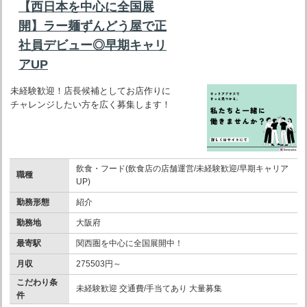
【西日本を中心に全国展
開】ラー麺ずんどう屋で正
社員デビュー◎早期キャリ
アUP
未経験歓迎！店長候補としてお店作りに
チャレンジしたい方を広く募集します！
飲食・フード(飲食店の店舗運営/未経験歓迎/早期キャリア
職種
UP)
勤務形態
紹介
勤務地
大阪府
最寄駅
関西圏を中心に全国展開中！
月収
275503円～
こだわり条
未経験歓迎 交通費/手当てあり 大量募集
件