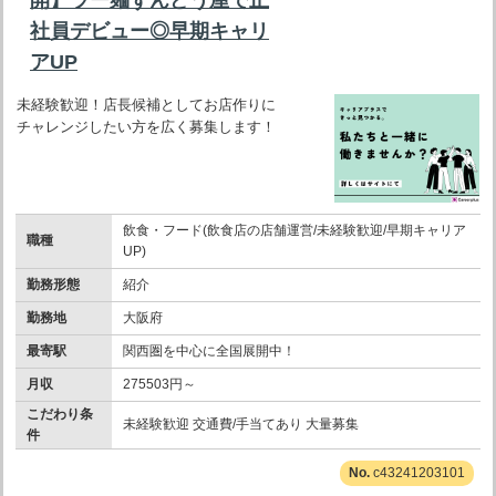
社員デビュー◎早期キャリ
アUP
未経験歓迎！店長候補としてお店作りに
チャレンジしたい方を広く募集します！
飲食・フード(飲食店の店舗運営/未経験歓迎/早期キャリア
職種
UP)
勤務形態
紹介
勤務地
大阪府
最寄駅
関西圏を中心に全国展開中！
月収
275503円～
こだわり条
未経験歓迎 交通費/手当てあり 大量募集
件
c43241203101