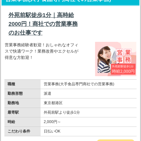
外苑前駅徒歩1分｜高時給
2000円！商社での営業事務
のお仕事です
営業事務経験者歓迎！おしゃれなオフィ
スで快適ワーク！業務改善やエクセルが
得意な方歓迎！
職種
営業事務(大手食品専門商社での営業事務)
勤務形態
派遣
勤務地
東京都港区
最寄駅
外苑前駅より徒歩1分
時給
2,000円～
こだわり条件
日払いOK