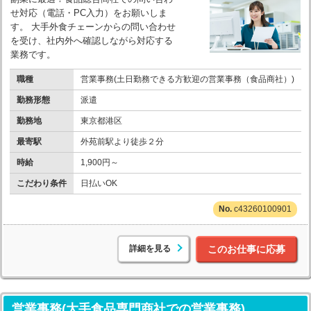
せ対応（電話・PC入力）をお願いしま
す。 大手外食チェーンからの問い合わせ
を受け、社内外へ確認しながら対応する
業務です。
職種
営業事務(土日勤務できる方歓迎の営業事務（食品商社）)
勤務形態
派遣
勤務地
東京都港区
最寄駅
外苑前駅より徒歩２分
時給
1,900円～
こだわり条件
日払いOK
c43260100901
詳細を見る
このお仕事に応募
営業事務(大手食品専門商社での営業事務)