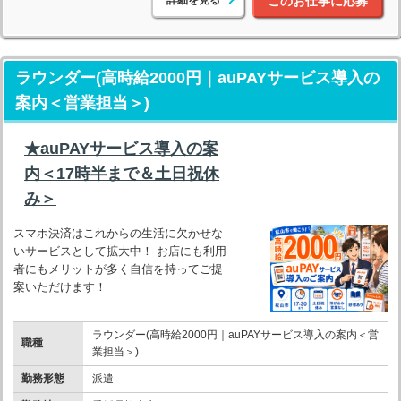
このお仕事に応募
ラウンダー(高時給2000円｜auPAYサービス導入の
案内＜営業担当＞)
★auPAYサービス導入の案
内＜17時半まで＆土日祝休
み＞
スマホ決済はこれからの生活に欠かせな
いサービスとして拡大中！ お店にも利用
者にもメリットが多く自信を持ってご提
案いただけます！
ラウンダー(高時給2000円｜auPAYサービス導入の案内＜営
職種
業担当＞)
勤務形態
派遣