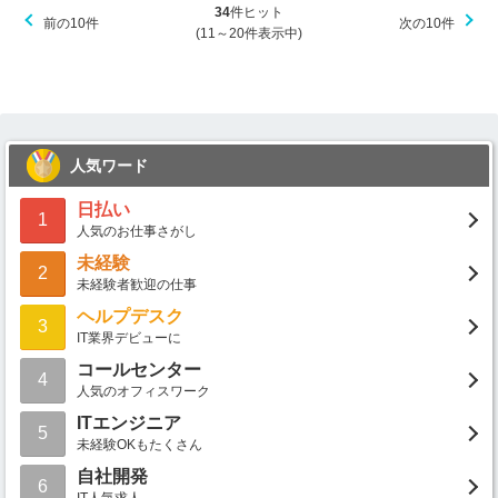
34
件ヒット
前の10件
次の10件
(11～20件表示中)
人気ワード
日払い
1
人気のお仕事さがし
未経験
2
未経験者歓迎の仕事
ヘルプデスク
3
IT業界デビューに
コールセンター
4
人気のオフィスワーク
ITエンジニア
5
未経験OKもたくさん
自社開発
6
IT人気求人