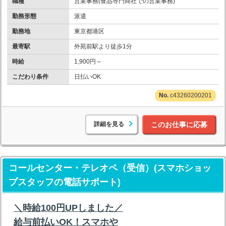
職種
営業事務(食品専門商社での営業事務)
勤務形態
派遣
勤務地
東京都港区
最寄駅
外苑前駅より徒歩1分
時給
1,900円～
こだわり条件
日払いOK
c43260200201
詳細を見る
このお仕事に応募
コールセンター・テレオペ（受信）(スマホショッ
プスタッフの電話サポート)
＼時給100円UPしました／
給与前払いOK！スマホや