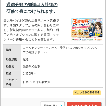
通信分野の知識は入社後の
研修で身につけられます。
楽天モバイル関連の店舗サポート業務で
す。店舗スタッフからの問い合わせに対
し、新規契約時のエラー案内、契約・利
用方法・オプションに関する質問、キャ
ンペーン併用可否などを回答します。
コールセンター・テレオペ（受信）(スマホショップスタッ
職種
フの電話サポート)
勤務形態
派遣
勤務地
愛媛県松山市
時給
1,350円～
こだわり
日払いOK 未経験歓迎
条件
c43260401901
詳細を見る