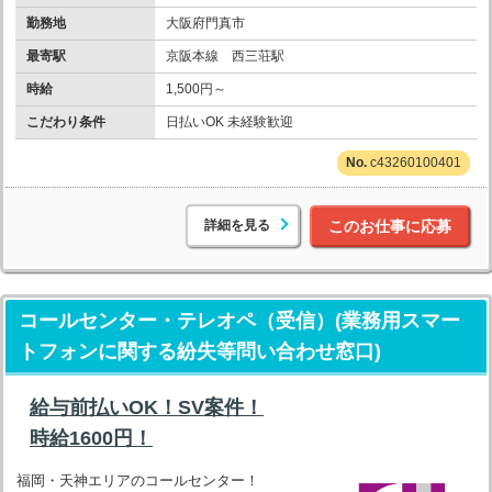
勤務地
大阪府門真市
最寄駅
京阪本線 西三荘駅
時給
1,500円～
こだわり条件
日払いOK 未経験歓迎
c43260100401
詳細を見る
このお仕事に応募
コールセンター・テレオペ（受信）(業務用スマー
トフォンに関する紛失等問い合わせ窓口)
給与前払いOK！SV案件！
時給1600円！
福岡・天神エリアのコールセンター！