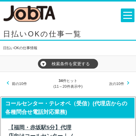
日払いOKの仕事一覧
日払いOKの仕事情報
検索条件を変更する
▼
34
件ヒット
前の10件
次の10件
(11～20件表示中)
コールセンター・テレオペ（受信）(代理店からの
各種問合せ電話対応業務)
【福岡・赤坂駅5分】代理
店向けコールセンター｜ノ