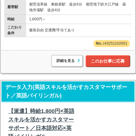
都営浅草線 東銀座駅 徒歩6分 都営地下鉄大江戸線 築
最寄駅
地市場駅 徒歩4分
時給
1,600円～
こだわり
服装自由 交通費/手当てあり
条件
c43251102001
詳細を見る
このお仕事に応募
データ入力(英語スキルを活かすカスタマーサポー
ト／英語バイリンガル)
【派遣】時給1,800円×英語
スキルを活かすカスタマー
サポート／日本語対応×英