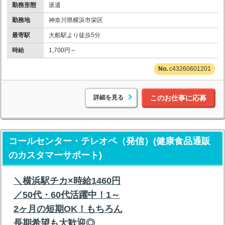
勤務形態
派遣
勤務地
神奈川県横浜市栄区
最寄駅
大船駅より徒歩5分
時給
1,700円～
c43260601201
詳細を見る
このお仕事に応募
コールセンター・テレオペ（発信）(健康食品通販
のカスタマーサポート)
＼横浜駅チカ×時給1460円
／50代・60代活躍中！1～
2ヶ月の短期OK！もちろん
長期希望も大歓迎◎