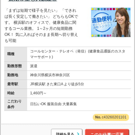
「まずは短期で様子を見たい」 「できれ
ば長く安定して働きたい」 どちらもOKで
す。 横浜駅のオフィスで、健康食品に関
するコール業務。 1～2ヶ月の短期勤務
OK！ 気に入ればそのまま長期へ切り替え
も可能
コールセンター・テレオペ（発信）(健康食品通販のカスタ
職種
マーサポート)
勤務形態
派遣
勤務地
神奈川県横浜市神奈川区
最寄駅
JR横浜駅 きた東口A より徒歩5分
時給
1,460円～
こだわり
日払いOK 服装自由 大量募集
条件
c43260201101
詳細を見る
このお仕事に応募