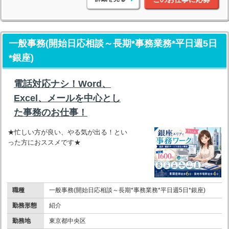
一般事務(開始日応相談～長期*事務業務*平日週5日
*銀座)
電話対応ナシ！Word、
Excel、メールを中心とし
た事務のお仕事！
★忙しい方が良い、やる気が出る！とい
った方におススメです★
職種
一般事務(開始日応相談～長期*事務業務*平日週5日*銀座)
勤務形態
紹介
勤務地
東京都中央区