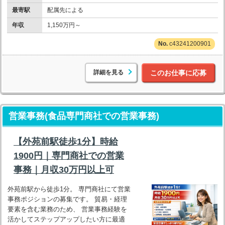
最寄駅
配属先による
年収
1,150万円～
c43241200901
詳細を見る
このお仕事に応募
営業事務(食品専門商社での営業事務)
【外苑前駅徒歩1分】時給
1900円｜専門商社での営業
事務｜月収30万円以上可
外苑前駅から徒歩1分。 専門商社にて営業
事務ポジションの募集です。 貿易・経理
要素を含む業務のため、 営業事務経験を
活かしてステップアップしたい方に最適