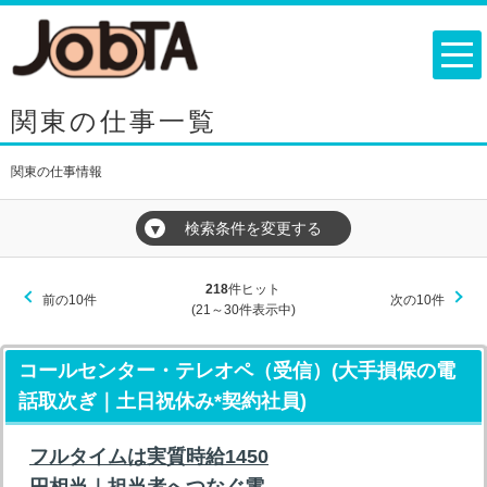
関東の仕事一覧
関東の仕事情報
検索条件を変更する
▼
218
件ヒット
前の10件
次の10件
(21～30件表示中)
コールセンター・テレオペ（受信）(大手損保の電
話取次ぎ｜土日祝休み*契約社員)
フルタイムは実質時給1450
円相当｜担当者へつなぐ電