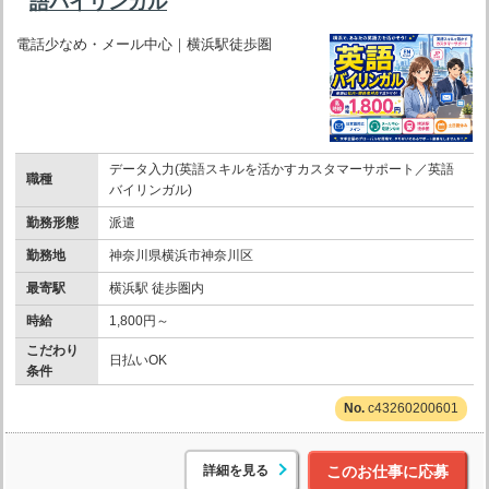
語バイリンガル
電話少なめ・メール中心｜横浜駅徒歩圏
データ入力(英語スキルを活かすカスタマーサポート／英語
職種
バイリンガル)
勤務形態
派遣
勤務地
神奈川県横浜市神奈川区
最寄駅
横浜駅 徒歩圏内
時給
1,800円～
こだわり
日払いOK
条件
c43260200601
詳細を見る
このお仕事に応募