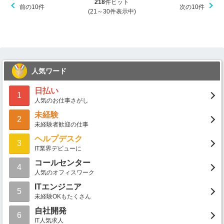
218
件ヒット
前の10件
次の10件
(21～30件表示中)
人気ワード
日払い
1
人気のお仕事さがし
未経験
2
未経験者歓迎の仕事
ヘルプデスク
3
IT業界デビューに
コールセンター
4
人気のオフィスワーク
ITエンジニア
5
未経験OKもたくさん
自社開発
6
IT人気求人