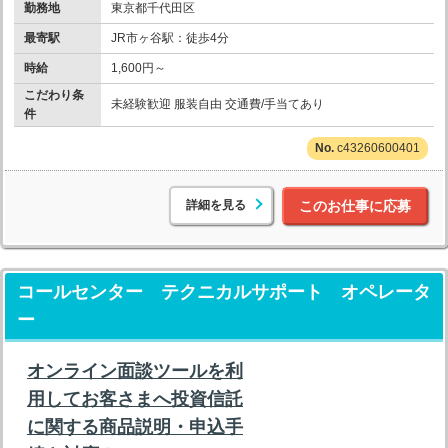
勤務地
東京都千代田区
最寄駅
JR市ヶ谷駅：徒歩4分
時給
1,600円～
こだわり条
未経験歓迎 服装自由 交通費/手当てあり
件
c43260600401
詳細を見る
このお仕事に応募
コールセンター テクニカルサポート オペレータ
ー
オンライン面談ツールを利
用してお客さまへ投資信託
に関する商品説明・申込手