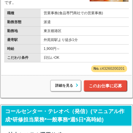
です。
職種
営業事務(食品専門商社での営業事務)
勤務形態
派遣
勤務地
東京都港区
最寄駅
外苑前駅より徒歩1分
時給
1,900円～
こだわり条件
日払いOK
c43260200201
詳細を見る
このお仕事に応募
コールセンター・テレオペ（発信）(マニュアル作
成*研修担当業務*一般事務*週5日*高時給)