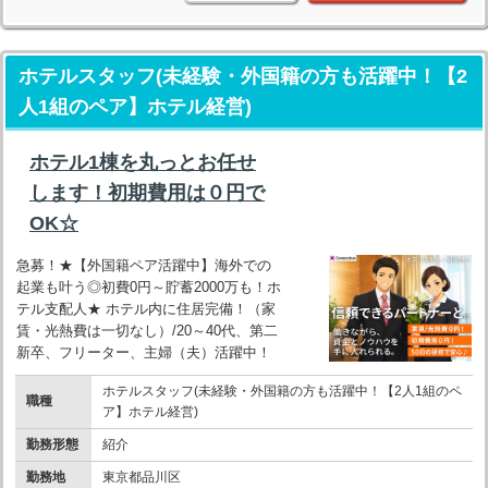
ホテルスタッフ(未経験・外国籍の方も活躍中！【2
人1組のペア】ホテル経営)
ホテル1棟を丸っとお任せ
します！初期費用は０円で
OK☆
急募！★【外国籍ペア活躍中】海外での
起業も叶う◎初費0円～貯蓄2000万も！ホ
テル支配人★ ホテル内に住居完備！（家
賃・光熱費は一切なし）/20～40代、第二
新卒、フリーター、主婦（夫）活躍中！
ホテルスタッフ(未経験・外国籍の方も活躍中！【2人1組のペ
職種
ア】ホテル経営)
勤務形態
紹介
勤務地
東京都品川区