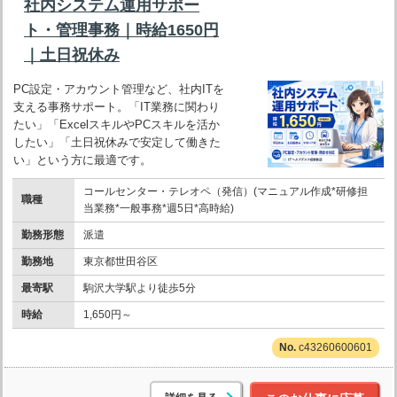
社内システム運用サポー
ト・管理事務｜時給1650円
｜土日祝休み
PC設定・アカウント管理など、社内ITを
支える事務サポート。「IT業務に関わり
たい」「ExcelスキルやPCスキルを活か
したい」「土日祝休みで安定して働きた
い」という方に最適です。
コールセンター・テレオペ（発信）(マニュアル作成*研修担
職種
当業務*一般事務*週5日*高時給)
勤務形態
派遣
勤務地
東京都世田谷区
最寄駅
駒沢大学駅より徒歩5分
時給
1,650円～
c43260600601