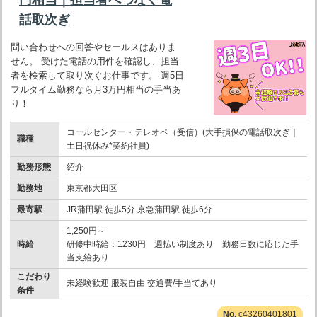
話取次ぎ
問い合わせへの回答やセールスはありま
せん。 受けた電話の用件を確認し、担当
者を検索して取り次ぐお仕事です。 週5日
フルタイム勤務なら月3万円相当の手当あ
り！
コールセンター・テレオペ（受信）(大手損保の電話取次ぎ｜
職種
土日祝休み*契約社員)
勤務形態
紹介
勤務地
東京都大田区
最寄駅
JR蒲田駅 徒歩5分 京急蒲田駅 徒歩6分
1,250円～
時給
研修中時給：1230円 週払い制度あり 勤務日数に応じた手
当支給あり
こだわり
未経験歓迎 服装自由 交通費/手当てあり
条件
c43260401801