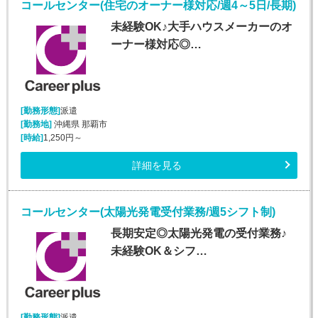
コールセンター(住宅のオーナー様対応/週4～5日/長期)
未経験OK♪大手ハウスメーカーのオ
ーナー様対応◎…
[勤務形態]
派遣
[勤務地]
沖縄県 那覇市
[時給]
1,250円～
詳細を見る
コールセンター(太陽光発電受付業務/週5シフト制)
長期安定◎太陽光発電の受付業務♪
未経験OK＆シフ…
[勤務形態]
派遣