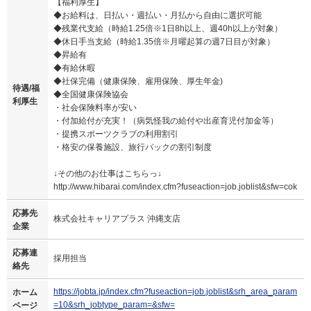
【福利厚生】
◆お給料は、日払い・週払い・月払から自由に選択可能
◆残業代支給（時給1.25倍※1日8h以上、週40h以上が対象）
◆休日手当支給（時給1.35倍※月曜起算の週7日目が対象）
◆昇給有
◆有給休暇
◆社保完備（健康保険、雇用保険、厚生年金)
待遇/福
◆全国健康保険協会
利厚生
・社会保険料率が安い
・付加給付が充実！（病気怪我の給付や出産育児付加金等）
・提携スポーツクラブの利用割引
・格安の保養施設、旅行パックの割引制度
↓その他のお仕事はこちらっ↓
http://www.hibarai.com/index.cfm?fuseaction=job.joblist&sfw=cok
応募先
株式会社キャリアプラス 沖縄支店
企業
応募連
採用担当
絡先
https://jobta.jp/index.cfm?fuseaction=job.joblist&srh_area_param
ホーム
=10&srh_jobtype_param=&sfw=
ページ