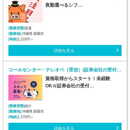
夜勤選べるシフ…
[勤務形態]
派遣
[勤務地]
沖縄県 那覇市
[時給]
1,220円～
詳細を見る
コールセンター・テレオペ（受信）(証券会社の受付・事務スタッフ/6月9日入社)
資格取得からスタート！未経験
OK☆証券会社の受付…
[勤務形態]
紹介
[勤務地]
沖縄県 那覇市
[時給]
1,370円～
詳細を見る