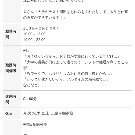
速に対応していただき助かりました」
Ｃさん「大学のテスト期間はお休みをくれたりして、大学と仕事
の両立ができています！」
1日3ｈ～ご紹介可能♪
勤務時
10:00～13:00
間
19:00～22:00
例：
「お子様がいるから、お子様が学校に行っている間だけ…」
「大学の講義が日によって違うので、シフトの融通が利くところ
勤務時
が…」
間備考
「Ｗワークで、もうひとつのお仕事の前（後）から…」
「がっつり稼ぎたいから、フルタイムの高時給で…」
などなど、、、
休憩時
0～60分
間
月,火,水,木,金,土,日,備考欄参照
休日
■曜日制約可能