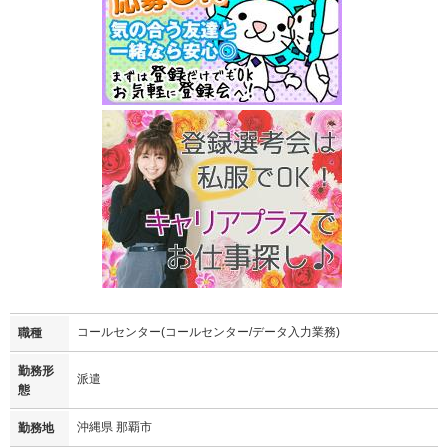
コールセンター(コールセンター/データ入力業務)
職種
勤務形
派遣
態
沖縄県 那覇市
勤務地