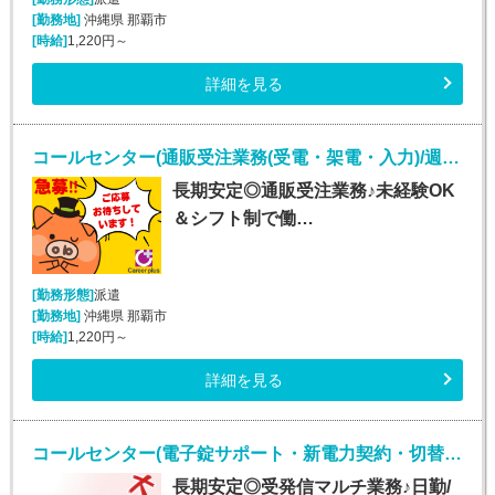
[勤務地]
沖縄県 那覇市
[時給]
1,220円～
詳細を見る
コールセンター(通販受注業務(受電・架電・入力)/週5シフト制)
長期安定◎通販受注業務♪未経験OK
＆シフト制で働…
[勤務形態]
派遣
[勤務地]
沖縄県 那覇市
[時給]
1,220円～
詳細を見る
コールセンター(電子錠サポート・新電力契約・切替事務業務/週5シフト制)
長期安定◎受発信マルチ業務♪日勤/