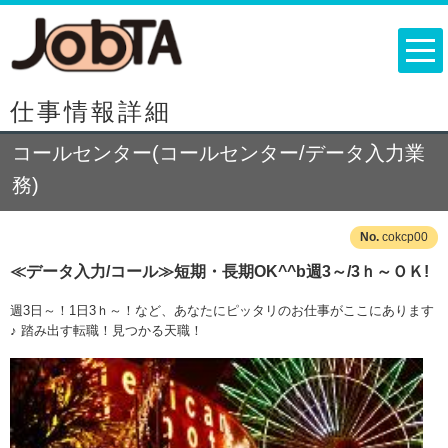
仕事情報詳細
コールセンター(コールセンター/データ入力業
務)
cokcp00
≪データ入力/コール≫短期・長期OK^^b週3～/3ｈ～ＯＫ!
週3日～！1日3ｈ～！など、あなたにピッタリのお仕事がここにあります
♪ 踏み出す転職！見つかる天職！