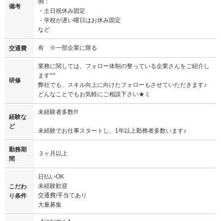
例：
備考
・土日祝休み固定
・学校が遅い曜日はお休み固定
など
有 ※一部企業に限る
交通費
業務に関しては、フォロー体制の整っている企業さんをご紹介し
ます^^
研修
弊社でも、スキル向上に向けたフォローもさせていただきます♪
どんなことでもお気軽にご相談下さい★ミ
未経験者多数!!!
経験な
ど
未経験でお仕事スタートし、1年以上勤務者多数います♪
勤務期
３ヶ月以上
間
日払いOK
未経験歓迎
こだわ
交通費/手当てあり
り条件
大量募集