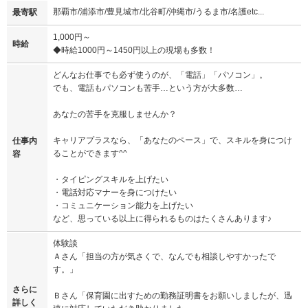
那覇市/浦添市/豊見城市/北谷町/沖縄市/うるま市/名護etc...
最寄駅
1,000円～
時給
◆時給1000円～1450円以上の現場も多数！
どんなお仕事でも必ず使うのが、「電話」「パソコン」。
でも、電話もパソコンも苦手…という方が大多数…
あなたの苦手を克服しませんか？
キャリアプラスなら、「あなたのペース」で、スキルを身につけ
仕事内
ることができます^^
容
・タイピングスキルを上げたい
・電話対応マナーを身につけたい
・コミュニケーション能力を上げたい
など、思っている以上に得られるものはたくさんあります♪
体験談
Ａさん「担当の方が気さくで、なんでも相談しやすかったで
す。」
さらに
Ｂさん「保育園に出すための勤務証明書をお願いしましたが、迅
詳しく