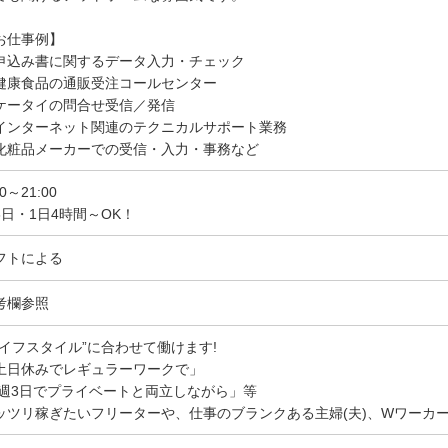
お仕事例】
申込み書に関するデータ入力・チェック
健康食品の通販受注コールセンター
ケータイの問合せ受信／発信
インターネット関連のテクニカルサポート業務
化粧品メーカーでの受信・入力・事務など
50～21:00
3日・1日4時間～OK！
フトによる
考欄参照
ライフスタイル”に合わせて働けます!
土日休みでレギュラーワークで」
 週3日でプライベートと両立しながら」等
ッツリ稼ぎたいフリーターや、仕事のブランクある主婦(夫)、Wワーカ