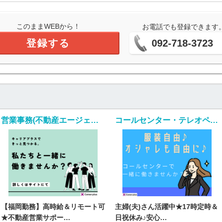
このままWEBから！
お電話でも登録できます
登録する
092-718-3723
営業事務(不動産エージェントの営業サポート/入社日応相談)
コールセンター・テレオペ（受信）(生命保険の契約者問い合わせ窓口/7月1日入社)
【福岡勤務】高時給＆リモート可
主婦(夫)さん活躍中★17時定時＆
★不動産営業サポー…
日祝休み♪安心…