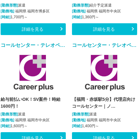
[勤務形態]
派遣
[勤務形態]
紹介予定派遣
[勤務地]
福岡県 福岡市博多区
[勤務地]
福岡県 福岡市中央区
[時給]
1,700円～
[時給]
1,360円～
詳細を見る
詳細を見る
コールセンター・テレオペ（受信）(業務用スマートフォンに関する紛失等問い合わせ窓口)
コールセンター・テレオペ（受信）(代理店からの各種問合せ電話対応業務)
給与前払いOK！SV案件！時給
【福岡・赤坂駅5分】代理店向け
1600円！
コールセンター｜ノ…
[勤務形態]
派遣
[勤務形態]
派遣
[勤務地]
福岡県 福岡市中央区
[勤務地]
福岡県 福岡市中央区
[時給]
1,600円～
[時給]
1,400円～
詳細を見る
詳細を見る