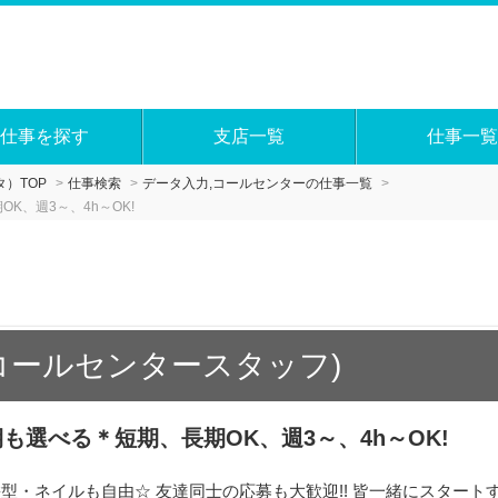
仕事を探す
支店一覧
仕事一覧
）TOP
仕事検索
データ入力,コールセンターの仕事一覧
K、週3～、4h～OK!
コールセンタースタッフ)
も選べる＊短期、長期OK、週3～、4h～OK!
型・ネイルも自由☆ 友達同士の応募も大歓迎!! 皆一緒にスター