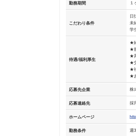
１
勤務期間
日
未
こだわり条件
学
★
★
★
待遇/福利厚生
★
★
★
株
応募先企業
採
応募連絡先
htt
ホームページ
週
勤務条件