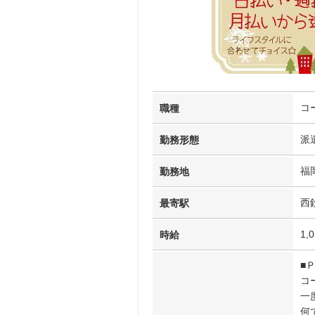
コ
職種
派
勤務形態
福
勤務地
西
最寄駅
1,
時給
■
コ
一
何