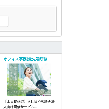
。
オフィス事務(最先端研修サービスのご案内/入社日応相談～/平日のみ)
【土日祝休◎】入社日応相談★法
人向け研修サービス…