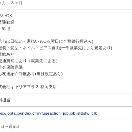
ヶ月～３ヶ月
払いOK
経験歓迎
生歓迎
給与は日払い・週払いもOK(翌日に全額銀行振込み)
服装・髪型・ネイル・ピアス自由(一部就業先により規定あり)
昇給あり
交通費補助あり（就業先による）
社会保険完備
お友達紹介制度あり(当社規定あり)
式会社キャリアプラス 福岡支店
用担当
ps://jobta.jp/index.cfm?fuseaction=job.joblist&sfw=cfk
3日～週5日