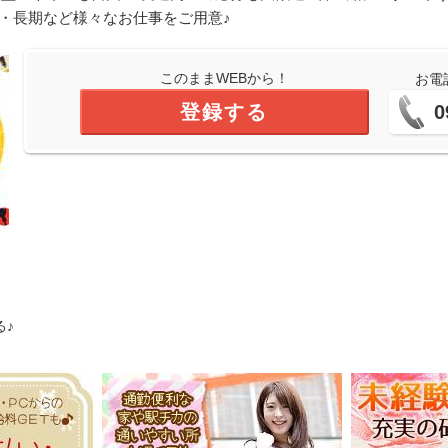
・長期など様々なお仕事をご用意♪
このままWEBから！
お電
登録する
0
る♪
!