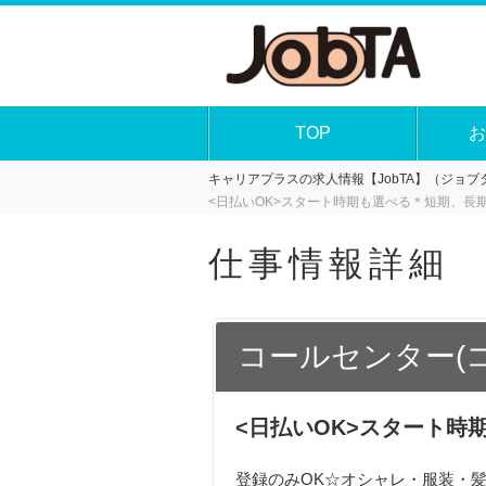
TOP
お
キャリアプラスの求人情報【JobTA】（ジョブタ
<日払いOK>スタート時期も選べる＊短期、長期O
仕事情報詳細
コールセンター(
<日払いOK>スタート時期
登録のみOK☆オシャレ・服装・髪