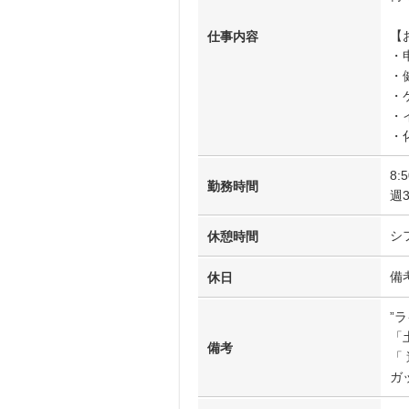
【
仕事内容
・
・
・
・
・
8:
勤務時間
週
シ
休憩時間
備
休日
”
「
備考
「
ガ