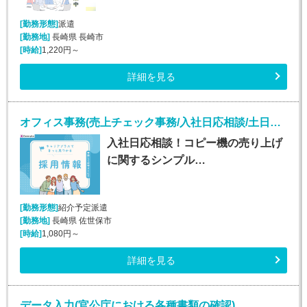
[勤務形態]
派遣
[勤務地]
長崎県 長崎市
[時給]
1,220円～
詳細を見る
オフィス事務(売上チェック事務/入社日応相談/土日祝休み)
入社日応相談！コピー機の売り上げ
に関するシンプル…
[勤務形態]
紹介予定派遣
[勤務地]
長崎県 佐世保市
[時給]
1,080円～
詳細を見る
データ入力(官公庁における各種書類の確認)