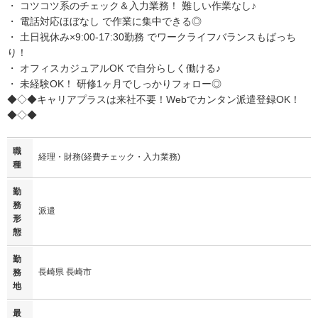
・ コツコツ系のチェック＆入力業務！ 難しい作業なし♪
・ 電話対応ほぼなし で作業に集中できる◎
・ 土日祝休み×9:00-17:30勤務 でワークライフバランスもばっち
り！
・ オフィスカジュアルOK で自分らしく働ける♪
・ 未経験OK！ 研修1ヶ月でしっかりフォロー◎
◆◇◆キャリアプラスは来社不要！Webでカンタン派遣登録OK！
◆◇◆
職
経理・財務(経費チェック・入力業務)
種
勤
務
派遣
形
態
勤
長崎県 長崎市
務
地
最