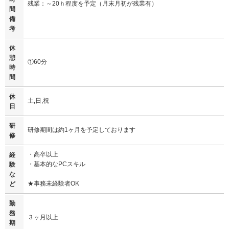
残業：～20ｈ程度を予定（月末月初が残業有）
間
備
考
休
憩
①60分
時
間
休
土,日,祝
日
研
研修期間は約1ヶ月を予定しております
修
・高卒以上
経
・基本的なPCスキル
験
な
★事務未経験者OK
ど
勤
務
３ヶ月以上
期