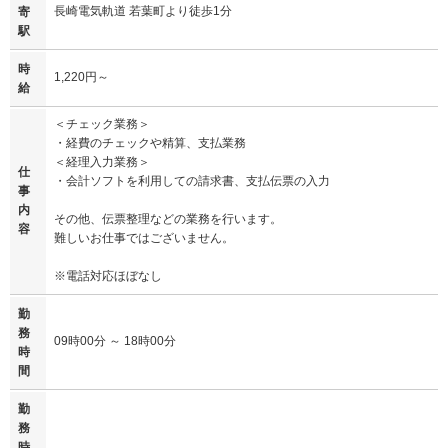
長崎電気軌道 若葉町より徒歩1分
寄
駅
時
1,220円～
給
＜チェック業務＞
・経費のチェックや精算、支払業務
＜経理入力業務＞
仕
・会計ソフトを利用しての請求書、支払伝票の入力
事
内
その他、伝票整理などの業務を行います。
容
難しいお仕事ではございません。
※電話対応ほぼなし
勤
務
09時00分 ～ 18時00分
時
間
勤
務
時