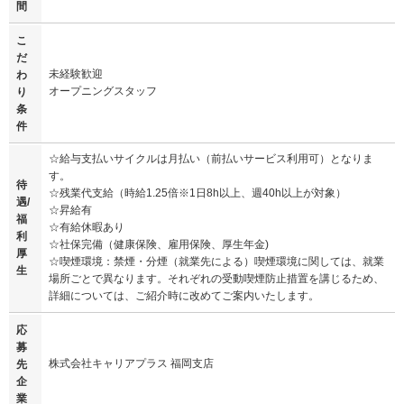
間
こ
だ
未経験歓迎
わ
オープニングスタッフ
り
条
件
☆給与支払いサイクルは月払い（前払いサービス利用可）となりま
す。
待
☆残業代支給（時給1.25倍※1日8h以上、週40h以上が対象）
遇/
☆昇給有
福
☆有給休暇あり
利
☆社保完備（健康保険、雇用保険、厚生年金)
厚
☆喫煙環境：禁煙・分煙（就業先による）喫煙環境に関しては、就業
生
場所ごとで異なります。それぞれの受動喫煙防止措置を講じるため、
詳細については、ご紹介時に改めてご案内いたします。
応
募
株式会社キャリアプラス 福岡支店
先
企
業