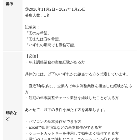
備考
③2026年11月2日～2027年1月25日
募集人数：1名
記載例：
「①のみ希望」
「①または③を希望」
「いずれの期間でも勤務可能」
【必須】
・年末調整業務の実務経験がある方
具体的には、以下のいずれかに該当する方を想定しています。
・直近7年以内に、企業内で年末調整業務を担当した経験がある
方
・短期の年末調整チェック業務を経験したことがある方
あわせて、以下の条件を満たす方を募集します。
経験な
ど
・パソコンの基本操作ができる方
・Excelで四則演算などの基本操作ができる方
・ショートカットキーを使用して効率よく操作できる方
・電話やメールで適切なコミュニケーションが取れる方