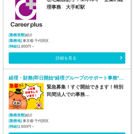
理事務 大手町駅
[勤務形態]
紹介
[勤務地]
東京都 千代田区
[時給]
1,800円～
詳細を見る
経理・財務(即日開始*経理グループのサポート事務*平日週5日)
緊急募集！すぐ開始できます！特別
民間法人での事務…
[勤務形態]
紹介
[勤務地]
東京都 千代田区
[時給]
1,600円～