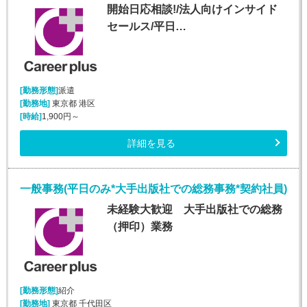
開始日応相談!/法人向けインサイド
セールス/平日…
[勤務形態]
派遣
[勤務地]
東京都 港区
[時給]
1,900円～
詳細を見る
一般事務(平日のみ*大手出版社での総務事務*契約社員)
未経験大歓迎 大手出版社での総務
（押印）業務
[勤務形態]
紹介
[勤務地]
東京都 千代田区