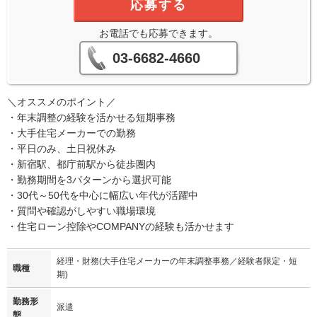
応募する
お電話でも応募できます。
03-6682-4660
＼オススメのポイント／
・年末調整の経験を活かせる短期事務
・大手住宅メーカーでの勤務
・平日のみ、土日祝休み
・新宿駅、都庁前駅から徒歩圏内
・勤務期間を3パターンから選択可能
・30代～50代を中心に幅広い年代が活躍中
・質問や確認がしやすい職場環境
・住宅ローン控除やCOMPANYの経験も活かせます
経理・財務(大手住宅メーカーの年末調整事務／経験者限定・短
職種
期)
勤務形
派遣
態