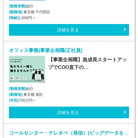
[勤務形態]
紹介
[勤務地]
東京都 千代田区
[時給]
1,600円～
詳細を見る
オフィス事務(事業企画職/正社員)
【事業企画職】急成長スタートアッ
プでCOO直下の…
[勤務形態]
紹介
[勤務地]
東京都 港区
[年収]
700万円～
詳細を見る
コールセンター・テレオペ（発信）(ビッグデータを扱うIT企業での法人向けインサイドセールス)