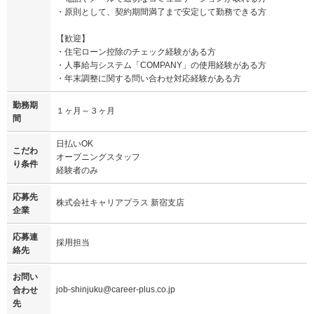
・原則として、契約期間満了まで安定して勤務できる方
【歓迎】
・住宅ローン控除のチェック経験がある方
・人事給与システム「COMPANY」の使用経験がある方
・年末調整に関する問い合わせ対応経験がある方
勤務期
１ヶ月～３ヶ月
間
日払いOK
こだわ
オープニングスタッフ
り条件
経験者のみ
応募先
株式会社キャリアプラス 新宿支店
企業
応募連
採用担当
絡先
お問い
job-shinjuku@career-plus.co.jp
合わせ
先