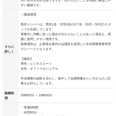
問い合わせ対応もありますが、分からないことを周囲に確認しや
すい職場です。
〇職場環境
既存メンバーは、男性1名・女性6名の計7名。30代～50代のスタ
ッフが在籍しています。
業務中に判断に迷った場合や分からないことがあった場合も、周
囲に質問しやすい環境です。
勤務場所は、お客様企業内の会議室を使用した年末調整業務専用
さらに
のスペースとなります。
詳しく
【服装】
男性：ビジネススーツ
女性：オフィスカジュアル
年末調整の経験を活かし、集中して短期間働きたい方からのご応
募をお待ちしています。
勤務時
09時00分 ～ 18時00分
間
・実働8時間
・休憩60分