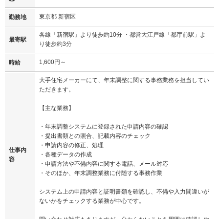
東京都 新宿区
勤務地
各線「新宿駅」より徒歩約10分 ・都営大江戸線「都庁前駅」よ
最寄駅
り徒歩約3分
1,600円～
時給
大手住宅メーカーにて、年末調整に関する事務業務を担当してい
ただきます。
【主な業務】
・年末調整システムに登録された申請内容の確認
・提出書類との照合、記載内容のチェック
・申請内容の修正、処理
仕事内
・各種データの作成
容
・申請方法や不備内容に関する電話、メール対応
・そのほか、年末調整業務に付随する事務作業
システム上の申請内容と証明書類を確認し、不備や入力間違いが
ないかをチェックする業務が中心です。