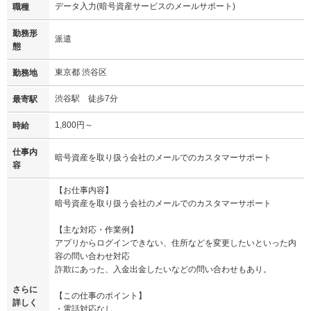
データ入力(暗号資産サービスのメールサポート)
職種
勤務形
派遣
態
東京都 渋谷区
勤務地
渋谷駅 徒歩7分
最寄駅
1,800円～
時給
仕事内
暗号資産を取り扱う会社のメールでのカスタマーサポート
容
【お仕事内容】
暗号資産を取り扱う会社のメールでのカスタマーサポート
【主な対応・作業例】
アプリからログインできない、住所などを変更したいといった内
容の問い合わせ対応
詐欺にあった、入金出金したいなどの問い合わせもあり。
さらに
【この仕事のポイント】
詳しく
・電話対応なし