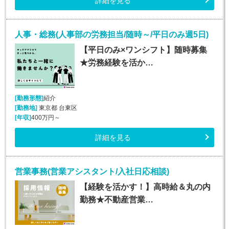
詳細を見る
人事・総務(人事部の労務担当/随時～/平日のみ週5日)
【平日のみ×ワンシフト】随時募集
★労務経験を活か…
[勤務形態]
紹介
[勤務地]
東京都 台東区
[年収]
400万円～
詳細を見る
営業事務(営業アシスタント/入社日応相談)
【経験を活かす！】高時給＆丸の内
勤務★不動産営業…