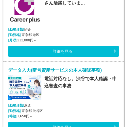
さん活躍していま…
[勤務形態]
紹介
[勤務地]
東京都 港区
[月収]
212,000円～
詳細を見る
データ入力(暗号資産サービスの本人確認事務)
電話対応なし。渋谷で本人確認・申
込審査の事務
[勤務形態]
派遣
[勤務地]
東京都 渋谷区
[時給]
1,650円～