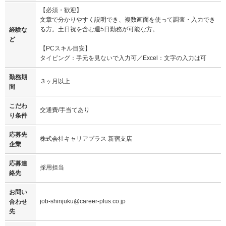
【必須・歓迎】
文章で分かりやすく説明でき、複数画面を使って調査・入力でき
る方。土日祝を含む週5日勤務が可能な方。
経験な
ど
【PCスキル目安】
タイピング：手元を見ないで入力可／Excel：文字の入力は可
勤務期
３ヶ月以上
間
こだわ
交通費/手当てあり
り条件
応募先
株式会社キャリアプラス 新宿支店
企業
応募連
採用担当
絡先
お問い
job-shinjuku@career-plus.co.jp
合わせ
先