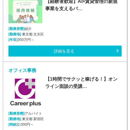
【経験者歓迎】AI×賃貸管理の新規
事業を支えるバ…
[勤務形態]
紹介
[勤務地]
東京都 文京区
[年収]
350万円～
詳細を見る
オフィス事務
【1時間でサクッと稼げる！】オン
ライン面談の受講…
[勤務形態]
アルバイト
[勤務地]
東京都 新宿区
[時給]
2,000円～