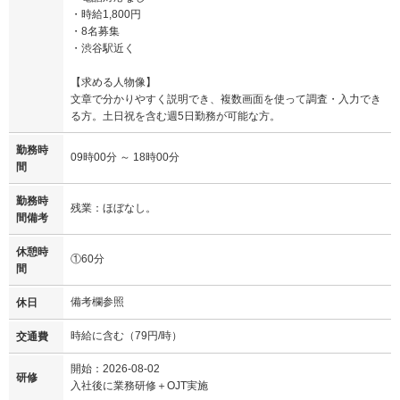
・時給1,800円
・8名募集
・渋谷駅近く
【求める人物像】
文章で分かりやすく説明でき、複数画面を使って調査・入力でき
る方。土日祝を含む週5日勤務が可能な方。
勤務時
09時00分 ～ 18時00分
間
勤務時
残業：ほぼなし。
間備考
休憩時
①60分
間
備考欄参照
休日
時給に含む（79円/時）
交通費
開始：2026-08-02
研修
入社後に業務研修＋OJT実施