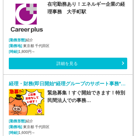
在宅勤務あり！エネルギー企業の経
理事務 大手町駅
[勤務形態]
紹介
[勤務地]
東京都 千代田区
[時給]
1,800円～
詳細を見る
経理・財務(即日開始*経理グループのサポート事務*平日週5日)
緊急募集！すぐ開始できます！特別
民間法人での事務…
[勤務形態]
紹介
[勤務地]
東京都 千代田区
[時給]
1,600円～