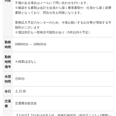
内容
不備がある場合はメールにて問い合わせを行います。
※確認する書類は会計士会員から届く審査書類や、社員から届く経費
書類となっており、問合せ先も同様になります。
業務拡大予定のセンターのため、今後お願いするお仕事が増加する可
能性がございます
※電話対応も一部発生可能性があり（5件以内※予定）
勤務
09時00分 ～ 18時00分
時間
勤務
※残業ほぼなし
時間
備考
休憩
①60分
時間
土,日,祝
休日
交通
交通費全額支給
費
【入社日】7/1(水)※6月入社、前後応相談可（内定日より1～2週間い