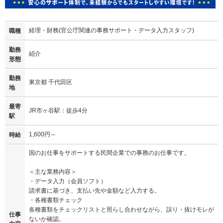
経理・財務(官公庁関連の事務サポート・データ入力スタッフ)
職種
勤務
紹介
形態
勤務
東京都 千代田区
地
最寄
JR市ヶ谷駅：徒歩4分
駅
1,600円～
時給
国のお仕事をサポートする民間企業での事務のお仕事です。
＜主な業務内容＞
・データ入力（会員ソフト）
請求書に基づき、支払い先や金額など入力する。
・各種書類チェック
各種書類をチェックリストと照らし合わせながら、誤り・抜けモレが
仕事
ないか確認。