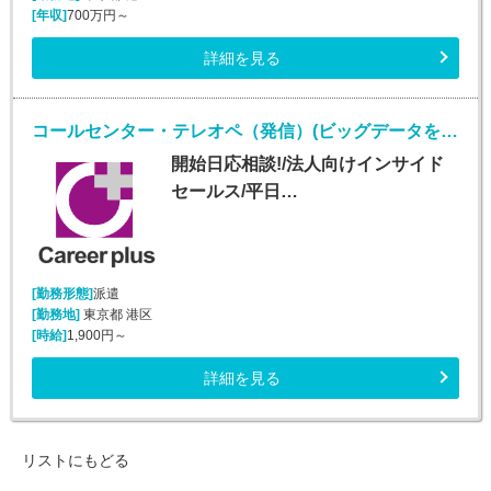
[年収]
700万円～
詳細を見る
コールセンター・テレオペ（発信）(ビッグデータを扱うIT企業での法人向けインサイドセールス)
開始日応相談!/法人向けインサイド
セールス/平日…
[勤務形態]
派遣
[勤務地]
東京都 港区
[時給]
1,900円～
詳細を見る
リストにもどる