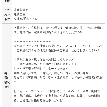
期間
未経験歓迎
こだ
服装自由
わり
交通費/手当てあり
条件
・昇給制度、昇格制度、有休休暇制度、健康保険、厚生年金、雇用保
険、労災保険、定期健康診断※基準を満たした方のみ
～～～～～～～～～～～～～
※ハローワークでお仕事をお探しの方！アルバイト（バイト）、パー
トご希望の方！その他の新着案件をご希望！ぜひご相談ください！
＼興味がある・気になる⇒お問合せください／
・丁寧な研修があるので経験も知識も必要ナシ☆
しっかり不安を解消してスタートできます！
学業／趣味／育児・子育て／介護との「両立」の強い味方！
待
飲食店や接客販売・営業・受付・電話対応、などからの転職者が活躍
遇/
中！
福利
厚生
他にも、オープニング、土日祝休み、平日のみ、大手企業、期間限
定、英語対応、高時給、深夜夜勤、交通費支給、扶養内、短時間勤
務、正社員が目指せるお仕事などなど！