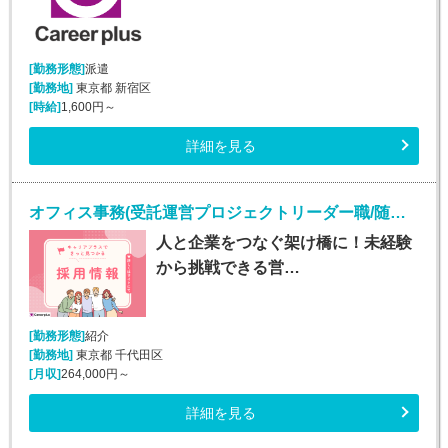
[勤務形態]
派遣
[勤務地]
東京都 新宿区
[時給]
1,600円～
詳細を見る
オフィス事務(受託運営プロジェクトリーダー職/随時入社)
人と企業をつなぐ架け橋に！未経験
から挑戦できる営…
[勤務形態]
紹介
[勤務地]
東京都 千代田区
[月収]
264,000円～
詳細を見る