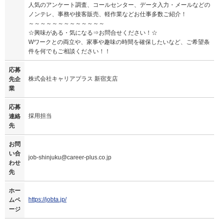
人気のアンケート調査、コールセンター、データ入力・メールなどの
ノンテレ、事務や接客販売、軽作業などお仕事多数ご紹介！
～～～～～～～～～～～～～
☆興味がある・気になる⇒お問合せください！☆
Wワークとの両立や、家事や趣味の時間を確保したいなど、ご希望条
件を何でもご相談ください！！
応募
株式会社キャリアプラス 新宿支店
先企
業
応募
採用担当
連絡
先
お問
い合
job-shinjuku@career-plus.co.jp
わせ
先
ホー
https://jobta.jp/
ムペ
ージ