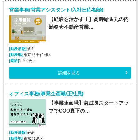
営業事務(営業アシスタント/入社日応相談)
【経験を活かす！】高時給＆丸の内
勤務★不動産営業…
[勤務形態]
派遣
[勤務地]
東京都 千代田区
[時給]
1,700円～
詳細を見る
オフィス事務(事業企画職/正社員)
【事業企画職】急成長スタートアッ
プでCOO直下の…
[勤務形態]
紹介
[勤務地]
東京都 港区