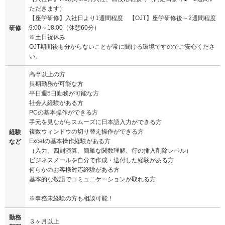
ただきます）
【座学研修】入社日より1週間程度 【OJT】座学研修後～2週間程度
9:00～18:00（休憩60分）
研修
※土日祝休み
OJT期間後も分からないことが常に聞ける環境ですのでご安心くださ
い。
高卒以上の方
長期勤務が可能な方
平日週5日勤務が可能な方
社会人経験がある方
PCの基本操作ができる方
手元を見ながらスムーズに日本語入力ができる方
複数ウィンドウの切り替え操作ができる方
経験
Excelの基本操作経験がある方
など
（入力、四則演算、簡単な関数理解、行の挿入削除レベル）
ビジネスメールを自分で作成・送付した経験がある方
何らかのお客様対応経験がある方
基本的な敬語でコミュニケーションが取れる方
※事務未経験の方も相談可能！
勤務
３ヶ月以上