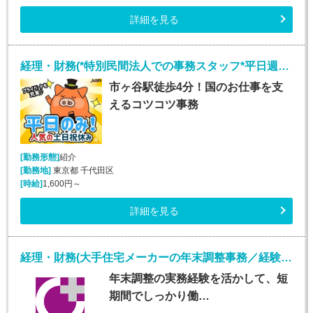
詳細を見る
経理・財務(*特別民間法人での事務スタッフ*平日週5日)
市ヶ谷駅徒歩4分！国のお仕事を支
えるコツコツ事務
[勤務形態]
紹介
[勤務地]
東京都 千代田区
[時給]
1,600円～
詳細を見る
経理・財務(大手住宅メーカーの年末調整事務／経験者限定・短期)
年末調整の実務経験を活かして、短
期間でしっかり働…