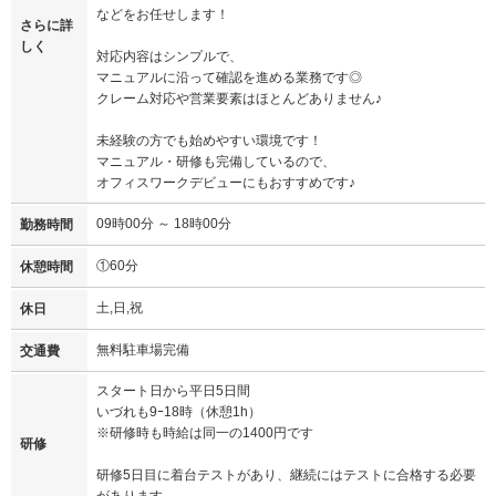
などをお任せします！
さらに詳
しく
対応内容はシンプルで、
マニュアルに沿って確認を進める業務です◎
クレーム対応や営業要素はほとんどありません♪
未経験の方でも始めやすい環境です！
マニュアル・研修も完備しているので、
オフィスワークデビューにもおすすめです♪
09時00分 ～ 18時00分
勤務時間
①60分
休憩時間
土,日,祝
休日
無料駐車場完備
交通費
スタート日から平日5日間
いづれも9ｰ18時（休憩1h）
※研修時も時給は同一の1400円です
研修
研修5日目に着台テストがあり、継続にはテストに合格する必要
があります