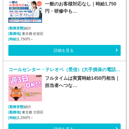
一般のお客様対応なし｜時給1,750
円・研修中も…
[勤務形態]
紹介
[勤務地]
東京都 杉並区
[時給]
1,750円～
詳細を見る
コールセンター・テレオペ（受信）(大手損保の電話取次ぎ｜土日祝休み*契約社員)
フルタイムは実質時給1450円相当｜
担当者へつな…
[勤務形態]
紹介
[勤務地]
東京都 大田区
[時給]
1,250円～