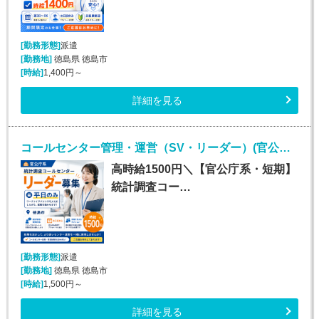
[勤務形態]
派遣
[勤務地]
徳島県 徳島市
[時給]
1,400円～
詳細を見る
コールセンター管理・運営（SV・リーダー）(官公庁関連の確認電話・データ入力業務リーダー（管理者）)
高時給1500円＼【官公庁系・短期】
統計調査コー…
[勤務形態]
派遣
[勤務地]
徳島県 徳島市
[時給]
1,500円～
詳細を見る