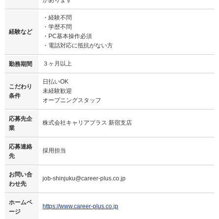
・経験不問
・学歴不問
経験など
・PC基本操作必須
・電話対応に抵抗がない方
３ヶ月以上
勤務期間
日払いOK
こだわり
未経験歓迎
条件
オープニングスタッフ
応募先企
株式会社キャリアプラス 新宿支店
業
応募連絡
採用担当
先
お問い合
job-shinjuku@career-plus.co.jp
わせ先
ホームペ
https://www.career-plus.co.jp
ージ