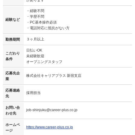
・経験不問
・学歴不問
経験など
・PC基本操作必須
・電話対応に抵抗がない方
３ヶ月以上
勤務期間
日払いOK
こだわり
未経験歓迎
条件
オープニングスタッフ
応募先企
株式会社キャリアプラス 新宿支店
業
応募連絡
採用担当
先
お問い合
job-shinjuku@career-plus.co.jp
わせ先
ホームペ
https://www.career-plus.co.jp
ージ