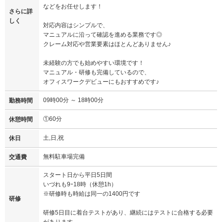
などをお任せします！
さらに詳
しく
対応内容はシンプルで、
マニュアルに沿って確認を進める業務です◎
クレーム対応や営業要素はほとんどありません♪
未経験の方でも始めやすい環境です！
マニュアル・研修も完備しているので、
オフィスワークデビューにもおすすめです♪
09時00分 ～ 18時00分
勤務時間
①60分
休憩時間
土,日,祝
休日
無料駐車場完備
交通費
スタート日から平日5日間
いづれも9ｰ18時（休憩1h）
※研修時も時給は同一の1400円です
研修
研修5日目に着台テストがあり、継続にはテストに合格する必要
があります