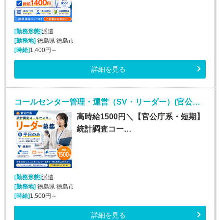
[勤務形態]
派遣
[勤務地]
徳島県 徳島市
[時給]
1,400円～
詳細を見る
コールセンター管理・運営（SV・リーダー）(官公庁関連の確認電話・データ入力業務リーダー（管理者）)
高時給1500円＼【官公庁系・短期】
統計調査コー…
[勤務形態]
派遣
[勤務地]
徳島県 徳島市
[時給]
1,500円～
詳細を見る