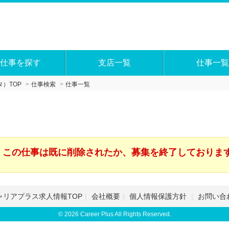
仕事を探す
支店一覧
仕事一覧
）TOP
仕事検索
仕事一覧
この仕事は既に削除されたか、募集を終了しておりま
ャリアプラス求人情報TOP
会社概要
個人情報保護方針
お問い合
© 2026 Career Plus All Rights Reserved.