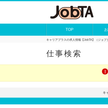
TOP
お
キャリアプラスの求人情報【JobTA】（ジョブタ
仕事検索
キ