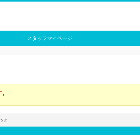
スタッフマイページ
す。
わせ