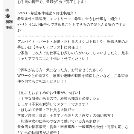
お手元の携帯で、登録が1分で完了します！
待
Step3→希望条件確認＆お仕事紹介！
遇/
希望条件の確認後、エントリーorご希望に合うお仕事をご紹介！
福利
やりとりはLINE中心で進めることもできるので楽ちん＆安心です☆
厚生
彡
～～～～～～～～～～～～～～～～～～～～～～～～～～～
アルバイト・パート・派遣・正社員のオシゴト探しや、転職活動のお
手伝いは【キャリアプラス】にお任せ！
ご家族・ご友人でお仕事をお探しの方がいらっしゃいましたら、是非
キャリアプラスにお手伝いさせてください！！
◇興味がある方・気になった方、お問合せください◇
Wワークとの両立や、家事や趣味の時間を確保したいなど、ご希望条
件を何でもご相談ください！！
【他にもおすすめのお仕事がいっぱい】
・丁寧な研修があるので、経験も知識も必要ナシ☆
しっかり不安を解消してスタートできます！
・はじめて派遣・正社員も大歓迎☆
学業／趣味／育児・子育て／介護との「両立」の強い味方！
・転職や次の仕事のつなぎで働いている方も多数☆
飲食店や接客販売・営業・医療事務・一般事務や受付・電話対応、な
どからの転職者が活躍中！