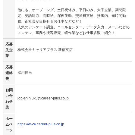
他にも、オープニング、土日祝休み、平日のみ、大手企業、期間限
定、英語対応、高時給、深夜夜勤、交通費支給、扶養内、短時間勤
務、正社員が目指せるお仕事などなど！
人気のアンケート調査、コールセンター、データ入力・メールなどの
ノンテレ、事務や接客販売、軽作業などお仕事多数ご紹介！
応募
株式会社キャリアプラス 新宿支店
先企
業
応募
採用担当
連絡
先
お問
い合
job-shinjuku@career-plus.co.jp
わせ
先
ホー
https://www.career-plus.co.jp
ムペ
ージ