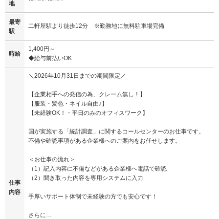
地
最寄
二軒屋駅より徒歩12分 ※勤務地に無料駐車場完備
駅
1,400円～
時給
◆給与前払いOK
＼2026年10月31日までの期間限定／
【企業相手への発信の為、クレーム無し！】
【服装・髪色・ネイル自由♪】
【未経験OK！・平日のみのオフィスワーク】
国が実施する「統計調査」に関するコールセンターのお仕事です。
不備や確認事項がある企業様へのご案内をお任せします。
＜お仕事の流れ＞
（1）記入内容に不備などがある企業様へ電話で確認
（2）聞き取った内容を専用システムに入力
仕事
内容
手厚いサポート体制で未経験の方でも安心です！
さらに…