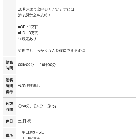
10月末まで勤務いただいた方には、
満了慰労金を支給！
■OP：1万円
■LD：3万円
※規定あり
短期でもしっかり収入を確保できます◎
勤務
09時00分 ～ 18時00分
時間
勤務
残業ほぼ無し
時間
備考
休憩
①60分、②0分、③0分
時間
土,日,祝
休日
・平日週3～5日
備考
・土日祝休み