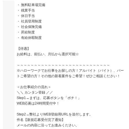
・ 無料駐車場完備
・ 残業手当
・ 休日手当
・ 社員登用制度
・ 社会保険完備
・ 昇給制度
・ 有給休暇制度
【待遇】
お給料は、前払い、月払から選択可能☆
～～～～～～～～～～～～～～～～～～～～～～～～～～～
※ハローワークでお仕事をお探しの方！アルバイト（バイト）、パー
トご希望の方！その他の新着案件をご希望！ぜひご相談ください！
＜お仕事紹介の流れ＞
＼＼ カンタン登録 ／／
Step1→まずは、応募ボタンを「ポチ！」
WEB応募は24時間受付中！
Step2→弊社よりWEB登録用URLを送付します。
件名【新規応募受付完了通知】
メールの内容に沿ってお進みください。