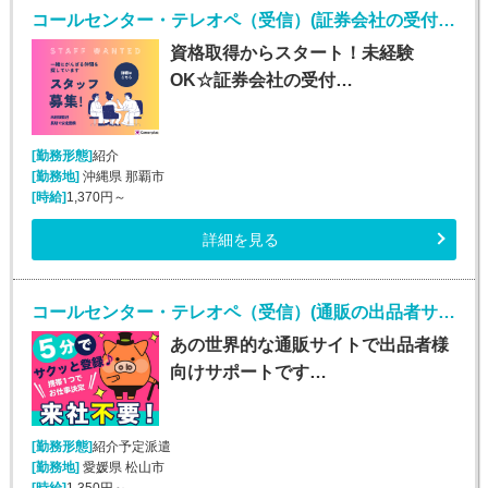
コールセンター・テレオペ（受信）(証券会社の受付・事務スタッフ/6月9日入社)
資格取得からスタート！未経験
OK☆証券会社の受付…
[勤務形態]
紹介
[勤務地]
沖縄県 那覇市
[時給]
1,370円～
詳細を見る
コールセンター・テレオペ（受信）(通販の出品者サポート（メール・チャット・電話）)
あの世界的な通販サイトで出品者様
向けサポートです…
[勤務形態]
紹介予定派遣
[勤務地]
愛媛県 松山市