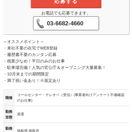
応募する
お電話でも応募できます。
03-6682-4660
～オススメポイント～
・来社不要の在宅でWEB登録
・履歴書不要のカンタン応募
・残業少なめ！平日のみのお仕事
・駐車場完備！人気の官公庁＆オープニング大量募集！
・10月末までの期間限定
・満了祝い金あり！※規定あり
コールセンター・テレオペ（受信）(事業者向けアンケート不備確認
職種
のお仕事)
勤務
派遣
形態
勤務
徳島県 徳島市