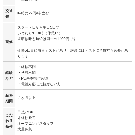
交通
時給に79円/時 含む
費
スタート日から平日5日間
いづれも9ｰ18時（休憩1h）
※研修時も時給は同一の1400円です
研修
研修5日目に着台テストがあり、継続にはテストに合格する必要があ
ります
・経験不問
・学歴不問
経験
・PC基本操作必須
など
・電話対応に抵抗がない方
勤務
３ヶ月以上
期間
日払いOK
こだ
未経験歓迎
わり
オープニングスタッフ
条件
大量募集