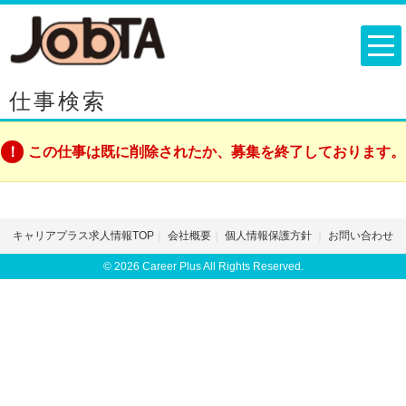
仕事検索
この仕事は既に削除されたか、募集を終了しております。
キャリアプラス求人情報TOP
会社概要
個人情報保護方針
お問い合わせ
© 2026 Career Plus All Rights Reserved.