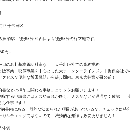
介
京都 千代田区
R飯田橋駅：徒歩5分 ※西口より徒歩5分の好立地です。
550円～
平日のみ】基本電話対応なし！大手出版社での事務業務
出版事業、映像事業を中心とした大手エンターテインメント提供会社で
アクセスが便利な飯田橋駅から徒歩圏内。東京大神宮が目の前！
約書などの押印に関わる事務チェックをお願いします！
回収する申請書にはミスや漏れが多く、ミスがないか遅滞なく確認し、
うお仕事です！
契約書内にある一般的な決められた項目があっているか、チェックに特
ーガルチェックではないので、法務的な知識は必要ありません！
具体例