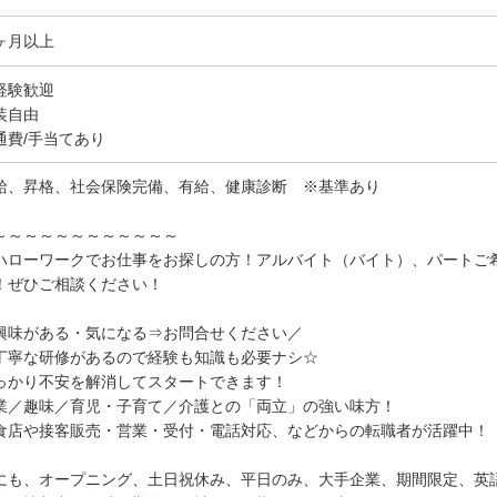
ヶ月以上
経験歓迎
装自由
通費/手当てあり
給、昇格、社会保険完備、有給、健康診断 ※基準あり
～～～～～～～～～～～～
ハローワークでお仕事をお探しの方！アルバイト（バイト）、パートご
！ぜひご相談ください！
興味がある・気になる⇒お問合せください／
丁寧な研修があるので経験も知識も必要ナシ☆
っかり不安を解消してスタートできます！
業／趣味／育児・子育て／介護との「両立」の強い味方！
食店や接客販売・営業・受付・電話対応、などからの転職者が活躍中！
にも、オープニング、土日祝休み、平日のみ、大手企業、期間限定、英