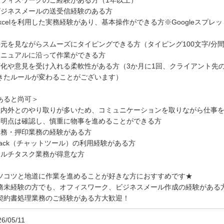
オフィスワークのご経験がある方（1年以上）
ビジネスメールの送受信経験のある方
Excelを利用した実務経験があり、基本操作ができる方※Googleスプ
手元を見ながらスムーズにタイピングできる方（タイピング100文字/分
マニュアルに沿って作業ができる方
変化や意見を受け入れる柔軟性がある方（3か月に1回、クライアント先
きたルールが変わることがございます）
あると尚可＞
社内外とのやり取りが多いため、コミュニケーションを取りながら仕事
不明点は確認し、慎重に物事を進めることができる方
総務・押印業務の経験がある方
slack（チャットツール）の利用経験がある方
マルチタスク業務が得意な方
ツコツと地道に作業を進めることが好きな方におすすめです★
務未経験の方でも、オフィスワーク、ビジネスメール作成の経験がある
契約書処理業務のご経験がある方大歓迎！
26/05/11