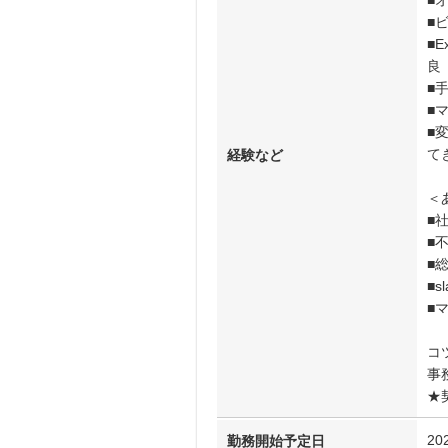
■
■
■
良
■
■
■
て
経験など
＜
■
■
■
■
■
コ
事
★
20
勤務開始予定日