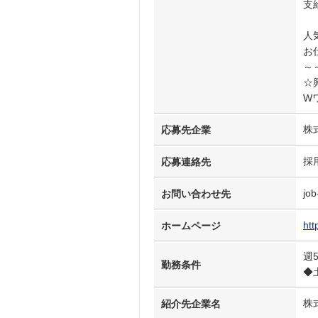
支
人
お
～
☆
W
株
応募先企業
採
応募連絡先
job
お問い合わせ先
htt
ホームページ
週
勤務条件
◆
株
紹介先企業名