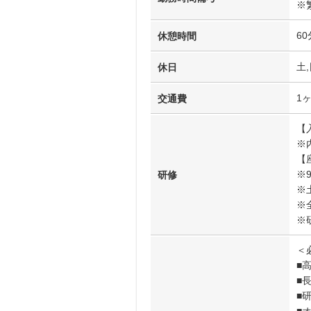
※
60
休憩時間
土,
休日
1
交通費
【
※
【
※9
研修
※
※
※
＜
■
■
■