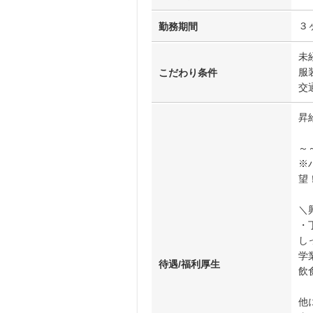
３
勤務期間
未
服
こだわり条件
交
昇
～
※
望
＼
・
し
学
待遇/福利厚生
飲
他