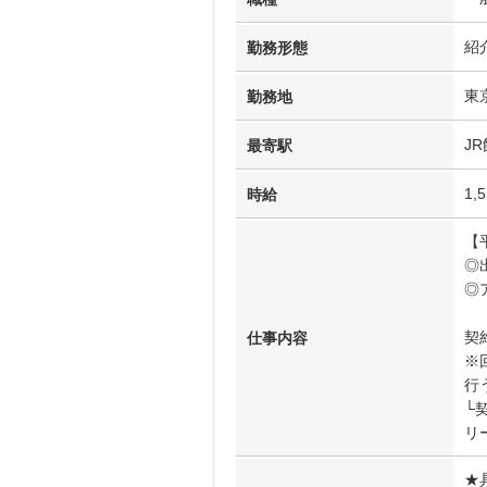
紹
勤務形態
東
勤務地
J
最寄駅
1,
時給
【
◎
◎
契
仕事内容
※
行
└
リ
★