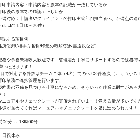
押印申請内容：申請内容と原本の記載が一致しているか
押印後の原本等の確認：正しいか
不備対応：申請者やクライアントの押印主管部門担当者へ、不備点の連
slackで1日10～20件）
確認する項目例
住所/役職/相手方名称/印鑑の種類/契約書通数など）
総務や事務未経験大歓迎です！管理者が丁寧にサポートするので総務/
業いただけます！
1日で対応する件数はチーム全体（4名）でのべ200件程度（いくつか
押印業務の進捗管理を行います。
契約書の不備を見つける仕事になるため、そういった作業に耐性がある
メ！
マニュアルやチェックシートが完備されています！覚える量が多いです
体像が掴めてくればマニュアルやチェックシートを基に進められます！
時00分 ～ 18時00分
土日祝休み