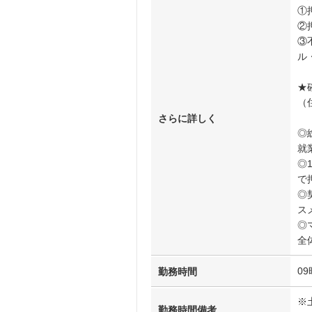
①
②
③
ル・
★
（
さらに詳しく
◎
就
◎
で
◎
ス
◎
全
09
勤務時間
※
勤務時間備考