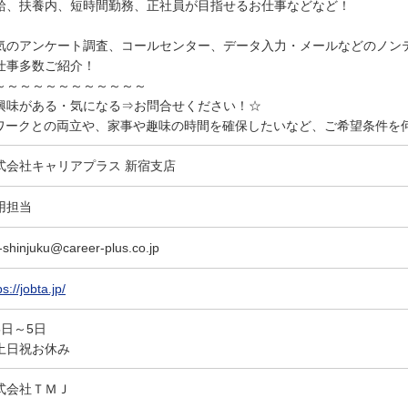
給、扶養内、短時間勤務、正社員が目指せるお仕事などなど！
気のアンケート調査、コールセンター、データ入力・メールなどのノン
仕事多数ご紹介！
～～～～～～～～～～～～
興味がある・気になる⇒お問合せください！☆
ワークとの両立や、家事や趣味の時間を確保したいなど、ご希望条件を
式会社キャリアプラス 新宿支店
用担当
-shinjuku@career-plus.co.jp
ps://jobta.jp/
5日～5日
土日祝お休み
式会社ＴＭＪ