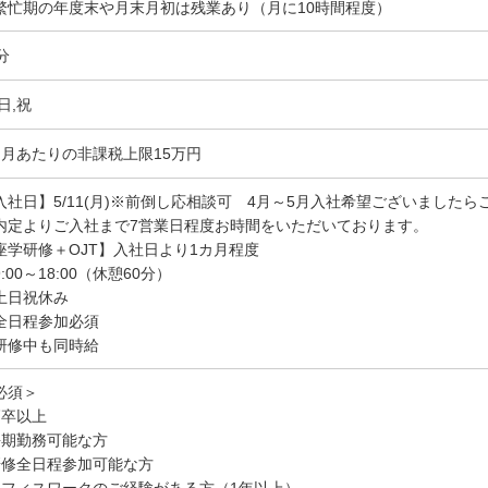
繁忙期の年度末や月末月初は残業あり（月に10時間程度）
分
日,祝
ヶ月あたりの非課税上限15万円
入社日】5/11(月)※前倒し応相談可 4月～5月入社希望ございました
内定よりご入社まで7営業日程度お時間をいただいております。
座学研修＋OJT】入社日より1カ月程度
:00～18:00（休憩60分）
土日祝休み
全日程参加必須
研修中も同時給
必須＞
高卒以上
長期勤務可能な方
研修全日程参加可能な方