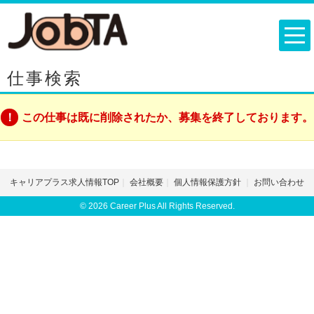
仕事検索
この仕事は既に削除されたか、募集を終了しております。
キャリアプラス求人情報TOP
会社概要
個人情報保護方針
お問い合わせ
© 2026 Career Plus All Rights Reserved.