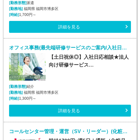
[勤務形態]
派遣
[勤務地]
福岡県 福岡市博多区
[時給]
1,700円～
詳細を見る
オフィス事務(最先端研修サービスのご案内/入社日応相談～/平日のみ)
【土日祝休◎】入社日応相談★法人
向け研修サービス…
[勤務形態]
紹介
[勤務地]
福岡県 福岡市博多区
[時給]
1,300円～
詳細を見る
コールセンター管理・運営（SV・リーダー）(化粧品・サプリメント・健康食品問い合わせセンターのSV・LD)