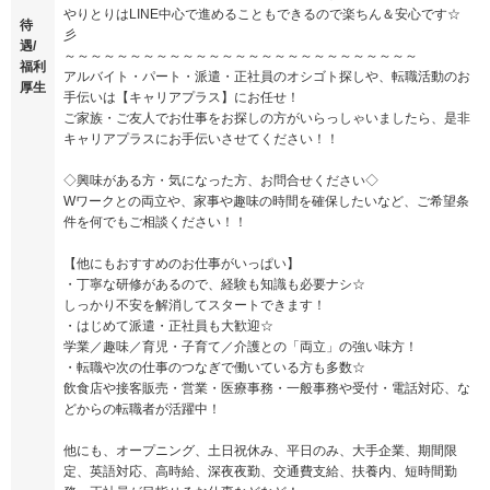
やりとりはLINE中心で進めることもできるので楽ちん＆安心です☆
待
彡
遇/
～～～～～～～～～～～～～～～～～～～～～～～～～～～
福利
アルバイト・パート・派遣・正社員のオシゴト探しや、転職活動のお
厚生
手伝いは【キャリアプラス】にお任せ！
ご家族・ご友人でお仕事をお探しの方がいらっしゃいましたら、是非
キャリアプラスにお手伝いさせてください！！
◇興味がある方・気になった方、お問合せください◇
Wワークとの両立や、家事や趣味の時間を確保したいなど、ご希望条
件を何でもご相談ください！！
【他にもおすすめのお仕事がいっぱい】
・丁寧な研修があるので、経験も知識も必要ナシ☆
しっかり不安を解消してスタートできます！
・はじめて派遣・正社員も大歓迎☆
学業／趣味／育児・子育て／介護との「両立」の強い味方！
・転職や次の仕事のつなぎで働いている方も多数☆
飲食店や接客販売・営業・医療事務・一般事務や受付・電話対応、な
どからの転職者が活躍中！
他にも、オープニング、土日祝休み、平日のみ、大手企業、期間限
定、英語対応、高時給、深夜夜勤、交通費支給、扶養内、短時間勤