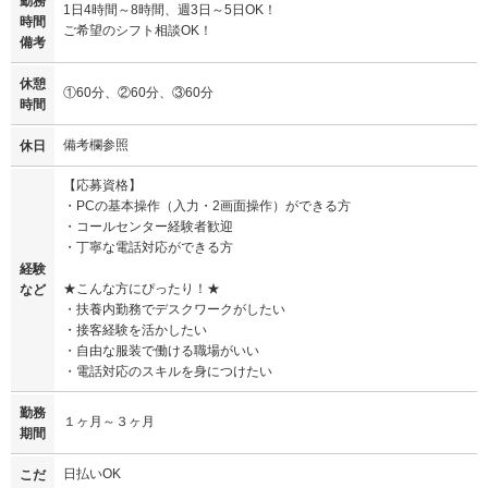
勤務
1日4時間～8時間、週3日～5日OK！
時間
ご希望のシフト相談OK！
備考
休憩
①60分、②60分、③60分
時間
備考欄参照
休日
【応募資格】
・PCの基本操作（入力・2画面操作）ができる方
・コールセンター経験者歓迎
・丁寧な電話対応ができる方
経験
★こんな方にぴったり！★
など
・扶養内勤務でデスクワークがしたい
・接客経験を活かしたい
・自由な服装で働ける職場がいい
・電話対応のスキルを身につけたい
勤務
１ヶ月～３ヶ月
期間
日払いOK
こだ