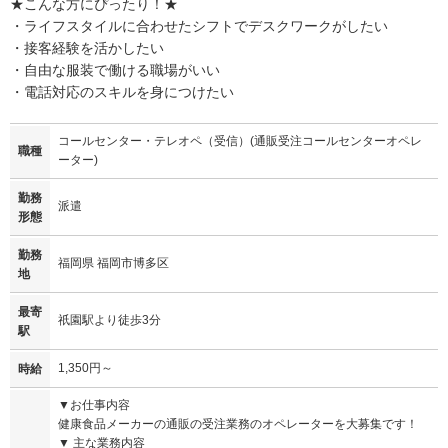
★こんな方にぴったり！★
・ライフスタイルに合わせたシフトでデスクワークがしたい
・接客経験を活かしたい
・自由な服装で働ける職場がいい
・電話対応のスキルを身につけたい
コールセンター・テレオペ（受信）(通販受注コールセンターオペレ
職種
ーター)
勤務
派遣
形態
勤務
福岡県 福岡市博多区
地
最寄
祇園駅より徒歩3分
駅
1,350円～
時給
▼お仕事内容
健康食品メーカーの通販の受注業務のオペレーターを大募集です！
▼ 主な業務内容