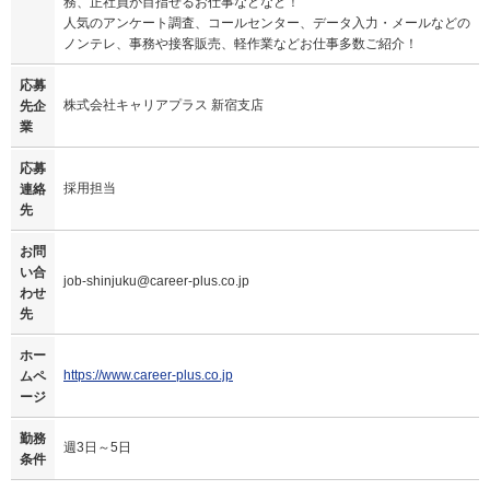
務、正社員が目指せるお仕事などなど！
人気のアンケート調査、コールセンター、データ入力・メールなどの
ノンテレ、事務や接客販売、軽作業などお仕事多数ご紹介！
応募
株式会社キャリアプラス 新宿支店
先企
業
応募
採用担当
連絡
先
お問
い合
job-shinjuku@career-plus.co.jp
わせ
先
ホー
https://www.career-plus.co.jp
ムペ
ージ
勤務
週3日～5日
条件