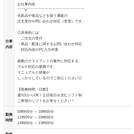
お仕事内容
￣￣V￣￣￣￣￣￣￣￣￣￣￣￣￣￣￣￣
化粧品や食品などを扱う通販の
注文受付や問い合わせ対応（受電）です。
◎具体的には
・ご注文の受付
仕事
・商品・配送に関するお問い合わせ対応
内容
・対応内容のPC入力作業
複数のクライアントの案件に対応する、
マルチ対応の業務です。
マニュアルと研修が
しっかりしているのでご安心ください◎
【勤務時間・日数】
週3日からOK！土日祝日を含むシフト制
ご希望のシフトをお寄せください！
09時00分 ～ 18時00分
勤務
11時00分 ～ 20時00分
時間
14時00分 ～ 23時00分