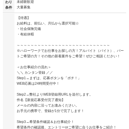
未経験歓迎
わり
大量募集
条件
【待遇】
お給料は、前払い、月払から選択可能☆
・社会保険完備
・有給休暇
～～～～～～～～～～～～～～～～～～～～～～～～～～～
※ハローワークでお仕事をお探しの方！アルバイト（バイト）、パー
トご希望の方！その他の新着案件をご希望！ぜひご相談ください！
＜お仕事紹介の流れ＞
＼＼ カンタン登録 ／／
Step1→まずは、応募ボタンを「ポチ！」
WEB応募は24時間受付中！
Step2→弊社よりWEB登録用URLを送付します。
件名【新規応募受付完了通知】
メールの内容に沿ってお進みください。
お手元の携帯で、登録が1分で完了します！
Step3→希望条件確認＆お仕事紹介！
希望条件の確認後、エントリーorご希望に合うお仕事をご紹介！