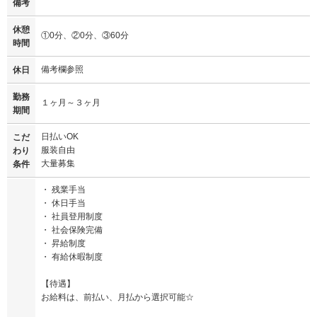
備考
休憩
①0分、②0分、③60分
時間
備考欄参照
休日
勤務
１ヶ月～３ヶ月
期間
日払いOK
こだ
服装自由
わり
大量募集
条件
・ 残業手当
・ 休日手当
・ 社員登用制度
・ 社会保険完備
・ 昇給制度
・ 有給休暇制度
【待遇】
お給料は、前払い、月払から選択可能☆