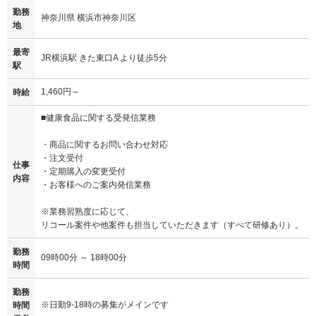
勤務
神奈川県 横浜市神奈川区
地
最寄
JR横浜駅 きた東口A より徒歩5分
駅
1,460円～
時給
■健康食品に関する受発信業務
・商品に関するお問い合わせ対応
・注文受付
仕事
・定期購入の変更受付
内容
・お客様へのご案内発信業務
※業務習熟度に応じて、
リコール案件や他案件も担当していただきます（すべて研修あり）。
勤務
09時00分 ～ 18時00分
時間
勤務
※日勤9-18時の募集がメインです
時間