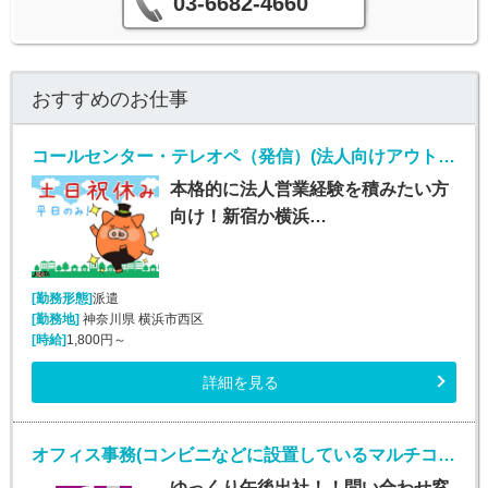
03-6682-4660
おすすめのお仕事
コールセンター・テレオペ（発信）(法人向けアウトバウンド業務/週5/9~18時)
本格的に法人営業経験を積みたい方
向け！新宿か横浜…
[勤務形態]
派遣
[勤務地]
神奈川県 横浜市西区
[時給]
1,800円～
詳細を見る
オフィス事務(コンビニなどに設置しているマルチコピー機に関するバック事務)
ゆっくり午後出社！！問い合わせ窓