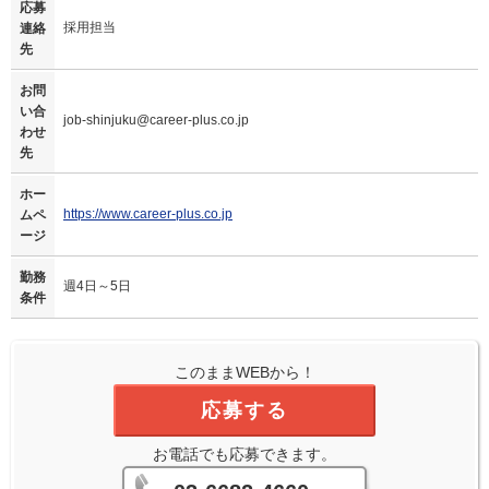
応募
採用担当
連絡
先
お問
い合
job-shinjuku@career-plus.co.jp
わせ
先
ホー
https://www.career-plus.co.jp
ムペ
ージ
勤務
週4日～5日
条件
このままWEBから！
応募する
お電話でも応募できます。