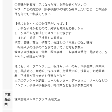
◇興味がある方・気になった方、お問合せください◇
Wワークとの両立や、家事や趣味の時間を確保したいなど、ご希望条
件を何でもご相談ください！！
【他にもおすすめのお仕事がいっぱい】
・丁寧な研修があるので、経験も知識も必要ナシ☆
しっかり不安を解消してスタートできます！
・はじめて派遣・正社員も大歓迎☆
学業／趣味／育児・子育て／介護との「両立」の強い味方！
・転職や次の仕事のつなぎで働いている方も多数☆
飲食店や接客販売・営業・医療事務・一般事務や受付・電話対応、な
どからの転職者が活躍中！
他にも、オープニング、土日祝休み、平日のみ、大手企業、期間限
定、英語対応、高時給、深夜夜勤、交通費支給、扶養内、短時間勤
務、正社員が目指せるお仕事などなど！
人気のアンケート調査、コールセンター、データ入力・メールなどの
ノンテレ、事務や接客販売、軽作業などお仕事多数ご紹介！
応募
株式会社キャリアプラス 新宿支店
先企
業