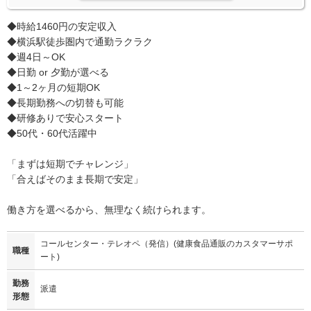
◆時給1460円の安定収入
◆横浜駅徒歩圏内で通勤ラクラク
◆週4日～OK
◆日勤 or 夕勤が選べる
◆1～2ヶ月の短期OK
◆長期勤務への切替も可能
◆研修ありで安心スタート
◆50代・60代活躍中
「まずは短期でチャレンジ」
「合えばそのまま長期で安定」
働き方を選べるから、無理なく続けられます。
コールセンター・テレオペ（発信）(健康食品通販のカスタマーサポ
職種
ート)
勤務
派遣
形態