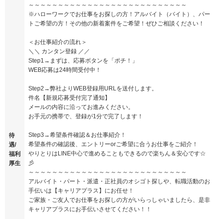
～～～～～～～～～～～～～～～～～～～～～～～～～～～
※ハローワークでお仕事をお探しの方！アルバイト（バイト）、パー
トご希望の方！その他の新着案件をご希望！ぜひご相談ください！
＜お仕事紹介の流れ＞
＼＼ カンタン登録 ／／
Step1→まずは、応募ボタンを「ポチ！」
WEB応募は24時間受付中！
Step2→弊社よりWEB登録用URLを送付します。
件名【新規応募受付完了通知】
メールの内容に沿ってお進みください。
お手元の携帯で、登録が1分で完了します！
Step3→希望条件確認＆お仕事紹介！
待
希望条件の確認後、エントリーorご希望に合うお仕事をご紹介！
遇/
やりとりはLINE中心で進めることもできるので楽ちん＆安心です☆
福利
彡
厚生
～～～～～～～～～～～～～～～～～～～～～～～～～～～
アルバイト・パート・派遣・正社員のオシゴト探しや、転職活動のお
手伝いは【キャリアプラス】にお任せ！
ご家族・ご友人でお仕事をお探しの方がいらっしゃいましたら、是非
キャリアプラスにお手伝いさせてください！！